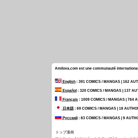
Amilova.com est une communauté internationale 
English
: 391 COMICS / MANGAS | 162 A
Español
: 320 COMICS / MANGAS | 137 A
Français
: 1009 COMICS / MANGAS | 764
日本語
: 69 COMICS / MANGAS | 18 AUTH
Русский
: 83 COMICS / MANGAS | 9 AUT
トップ漫画