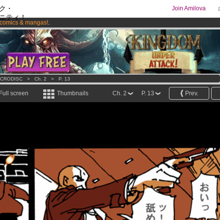
ク・
Join Amilova
ニティ！
comics & mangas!
.
os
per month !
Get membership now
CRODISC
>
Ch. 2
>
P. 13
Full screen
Thumbnails
Ch. 2
P. 13
Prev.