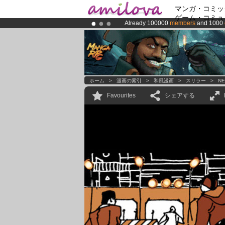
マンガ・コミッ
ゲーム・コミュ
Already 100000
members
and 1000
Premium membership from
3.95 eur
Amilova
Kickstarter is now LIVE
!.
ホーム
>
漫画の索引
>
和風漫画
>
スリラー
>
NE
Favourites
シェアする