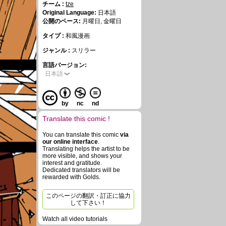
チーム :
tze
Original Language:
日本語
公開のペース:
月曜日, 金曜日
タイプ :
和風漫画
ジャンル :
スリラー
言語バージョン:
日本語
by
nc
nd
Translate this comic !
You can translate this comic
via
our online interface
.
Translating helps the artist to be
more visible, and shows your
interest and gratitude.
Dedicated translators will be
rewarded with Golds.
このページの翻訳・訂正に協力
して下さい！
Watch all video tutorials