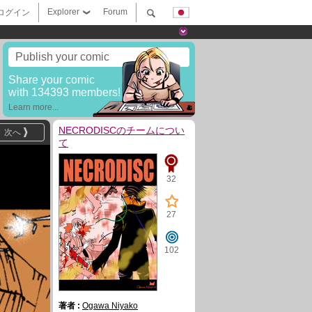
Explorer
Forum
ログイン
Publish your comic
Share your comic
with 134393 members!
Learn more...
NECRODISCのチームについ
次へ
て
32
27
102
著者 :
Ogawa Niyako