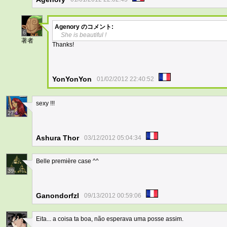
Agenory
のコメント:
6
She is beautiful !
著者
Thanks!
YonYonYon
01/02/2012 22:40:52
sexy !!!
27
Ashura Thor
03/12/2012 05:04:34
Belle première case ^^
39
Ganondorfzl
09/13/2012 00:59:06
Eita... a coisa ta boa, não esperava uma posse assim.