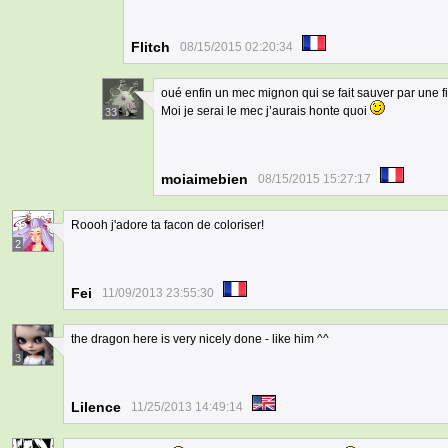
Flitch
08/15/2015 02:20:34
oué enfin un mec mignon qui se fait sauver par une fi
Moi je serai le mec j’aurais honte quoi
33
moiaimebien
08/15/2015 15:27:17
Roooh j'adore ta facon de coloriser!
2
Fei
11/09/2013 23:55:30
the dragon here is very nicely done - like him ^^
3
Lilence
11/25/2013 14:49:14