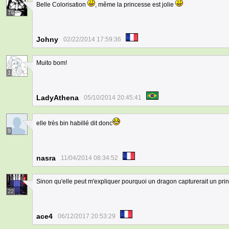
Belle Colorisation
, même la princesse est jolie
16
Johny
02/22/2014 17:59:36
Muito bom!
1
LadyAthena
05/10/2014 20:45:41
elle très bin habillé dit donc
9
nasra
11/04/2014 08:34:52
Sinon qu'elle peut m'expliquer pourquoi un dragon capturerait un pri
22
ace4
06/12/2017 20:53:29