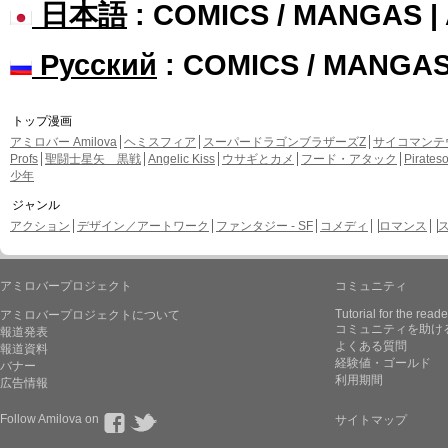
日本語
: COMICS / MANGAS 
Русский
: COMICS / MANGA
トップ漫画
アミロバー Amilova
ヘミスフィア
スーパードラゴンブラザーズZ
サイコマンテ
Profs
聖闘士星矢 黒戦
Angelic Kiss
ウサギとカメ
フード・アタック
Pirate
少年
ジャンル
アクション
デザイン／アートワーク
ファンタジー - SF
コメディ
ロマンス
アミロバープロジェクト
コミュニティ
Tutorial for the reade
アミロバープロジェクトについて
コミュニティを助け
報道発表
よくある質問
報道資料
経験値・ゴールド
バナー
利用期間
広告情報
Follow Amilova on
サイトマップ