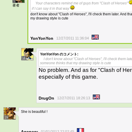
6
Your characters remind me of guys from "Clash of Heroes"
著者
if I can say it in that way
don't know about "Clash of Heroes", I'll check them later. And tha
my drawing style is cute
YonYonYon
12/27/2011 11:36:04
YonYonYon
のコメント:
11
I don't know about "Clash of Heroes", I'll check them late
someone thinks that my drawing style is cute
No problem. And as for "Clash of He
especially of this game.
DrugOn
12/27/2011 18:26:13
She is beautiful !
19
Agenory
01/01/2012 22:02:45