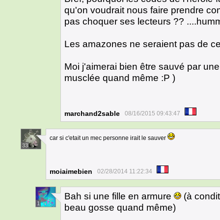
qu'on voudrait nous faire prendre co
pas choquer ses lecteurs ?? ....humm
Les amazones ne seraient pas de cet
Moi j'aimerai bien être sauvé par un
musclée quand même :P )
marchand2sable
08/16/2015 09:43:47
car si c'etait un mec personne irait le sauver
33
moiaimebien
02/28/2014 11:22:34
Bah si une fille en armure
(à condi
1
beau gosse quand même)