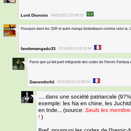
5
Lord Dionisio
09/21/2012 23:08:25
Pourquoi dans les JDR et autre manga fantastiques comme celui la, ce 
15
fandemangadu33
07/14/2013 18:23:44
Parce que ça fait parti intégrante des codes de l'heroic-Fantasy 
39
Ganondorfzl
07/14/2013 20:56:04
.... dans une société patriarcale (97
2
exemple: les Na en chine, les Juchi
en Inde... (source:
Seuls les membres
!
)
Bref, pourquoi les codes de l'heroic