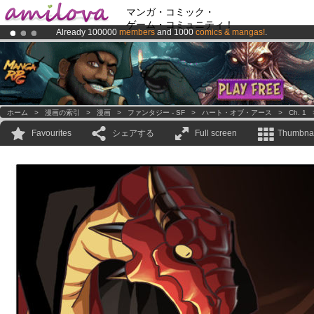
マンガ・コミック・
ゲーム・コミュニティ！
Already 100000
members
and 1000
comics & mangas!
.
Premium membership from
3.95 euros
per month !
Get membership
Amilova
Kickstarter is now LIVE
!.
ホーム
>
漫画の索引
>
漫画
>
ファンタジー - SF
>
ハート・オブ・アース
>
Ch. 1
Favourites
シェアする
Full screen
Thumbnai