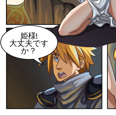
姫様!
大丈夫です
か？