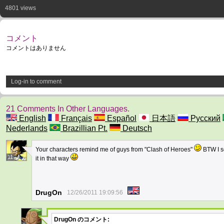
4801 views
コメント
コメントはありません
Log-in to comment
21 Comments In Other Languages.
English
Français
Español
日本語
Русский
Nederlands
Brazillian Pt.
Deutsch
Your characters remind me of guys from "Clash of Heroes"
BTW I se
11
it in that way
DrugOn
12/26/2011 19:09:56
DrugOn
のコメント: