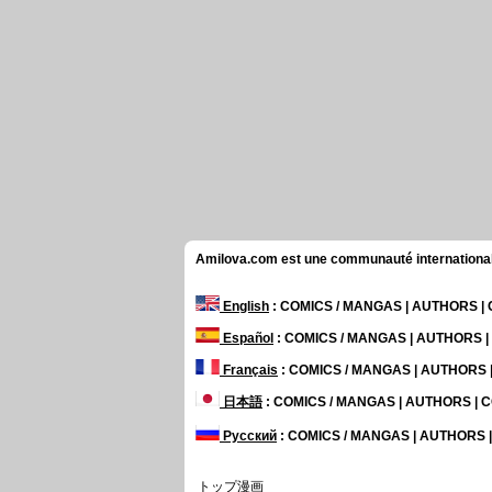
Amilova.com est une communauté internationale 
English
: COMICS / MANGAS | AUTHORS 
Español
: COMICS / MANGAS | AUTHORS 
Français
: COMICS / MANGAS | AUTHORS
日本語
: COMICS / MANGAS | AUTHORS |
Русский
: COMICS / MANGAS | AUTHORS
トップ漫画