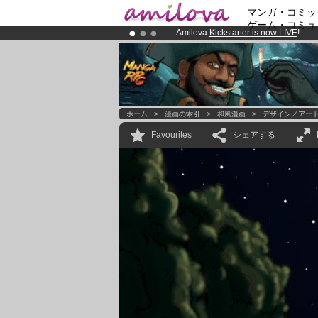
マンガ・コミッ
ゲーム・コミュ
Amilova
Kickstarter is now LIVE
!.
Premium membership from
3.95 eur
Already 100000
members
and 1000
ホーム
>
漫画の索引
>
和風漫画
>
デザイン／アー
Favourites
シェアする