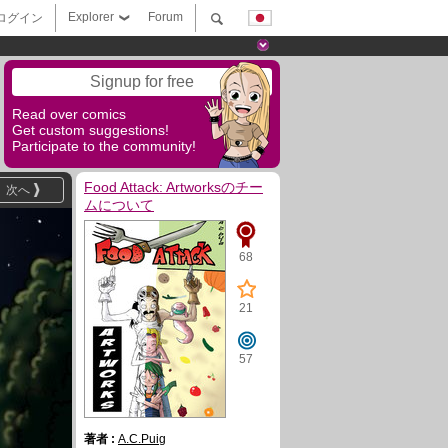
Explorer
Forum
ログイン
Signup for free
Read over comics
Get custom suggestions!
Participate to the community!
Food Attack: Artworksのチー
次へ
ムについて
68
21
57
著者 :
A.C.Puig