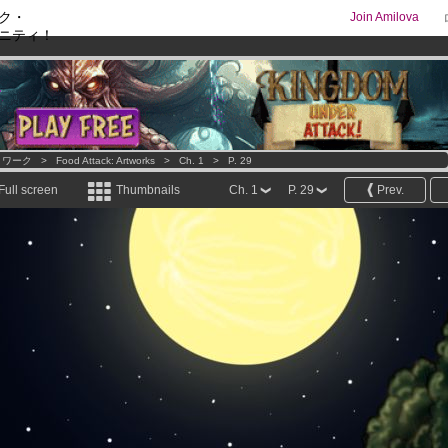
ク・
Join Amilova
ニティ！
os
per month !
Get membership now
comics & mangas!
.
トワーク
>
Food Attack: Artworks
>
Ch. 1
>
P. 29
Full screen
Thumbnails
Ch. 1
P. 29
Prev.