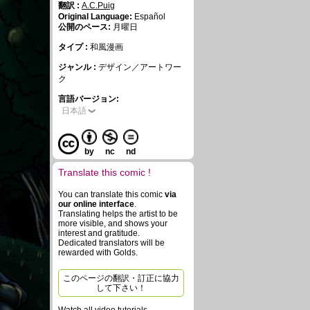
翻訳 :
A.C.Puig
Original Language:
Español
公開のペース:
月曜日
タイプ :
和風漫画
ジャンル :
デザイン／アートワー
ク
言語バージョン:
日本語
by
nc
nd
Translate this comic !
You can translate this comic
via
our online interface
.
Translating helps the artist to be
more visible, and shows your
interest and gratitude.
Dedicated translators will be
rewarded with Golds.
このページの翻訳・訂正に協力
して下さい！