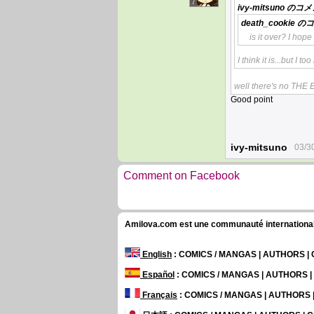
7
ivy-mitsuno
のコメ
death_cookie
のコ
is it over? I hope
I think it is...but I t
well there's no THE 
Good point
ivy-mitsuno
03/3
Comment on Facebook
Amilova.com est une communauté internationale 
English
: COMICS / MANGAS | AUTHORS 
Español
: COMICS / MANGAS | AUTHORS 
Français
: COMICS / MANGAS | AUTHORS