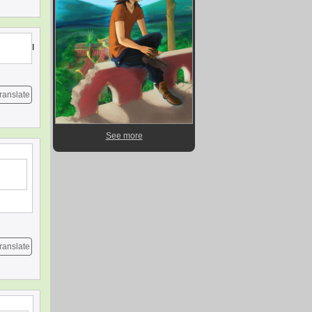
I
ranslate
See more
ranslate