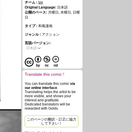
チーム :
tze
Original Language:
日本語
公開のペース:
月曜日, 木曜日, 日曜
日
タイプ :
和風漫画
ジャンル :
アクション
言語バージョン:
日本語
by
nc
nd
Translate this comic !
You can translate this comic
via
our online interface
.
Translating helps the artist to be
more visible, and shows your
interest and gratitude.
Dedicated translators will be
rewarded with Golds.
このページの翻訳・訂正に協力
して下さい！