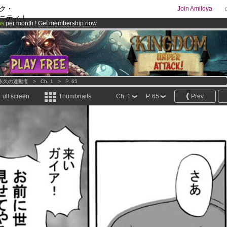
ク・
Join Amilova
ニティ！
os
per month !
Get membership now
comics & mangas!
.
永久の連動者
>
Ch. 1
>
P. 65
Full screen
Thumbnails
Ch. 1
P. 65
Prev.