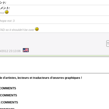
ント:
メント:
 not
oo hope not :3
END so it shouldn't be over
T
0/2012 23:13:06
d'artistes, lecteurs et traducteurs d'oeuvres graphiques !
| COMMENTS
| COMMENTS
 | COMMENTS