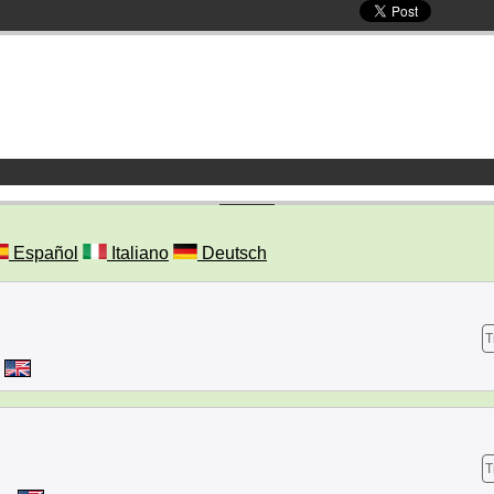
Español
Italiano
Deutsch
T
T