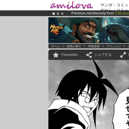
マンガ・コミッ
ゲーム・コミュ
Premium membership from
3.95 eur
Amilova
Kickstarter is now LIVE
!.
Already 100000
members
and 1000
ホーム
>
漫画の索引
>
和風漫画
>
アクション
>
Favourites
シェアする