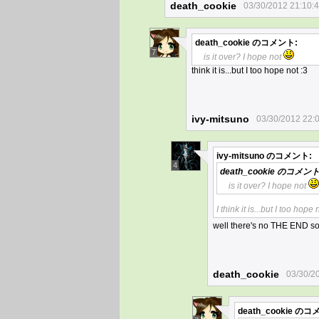
death_cookie
03/30/2012 21:10:
death_cookie
のコメント:
7
is it over? I hope not
think it is...but I too hope not :3
ivy-mitsuno
03/30/2012 22:
ivy-mitsuno
のコメント:
4
death_cookie
のコメント
is it over? I hope not
I think it is...but I too hope 
well there's no THE END so 
death_cookie
03/30/2
death_cookie
のコメ