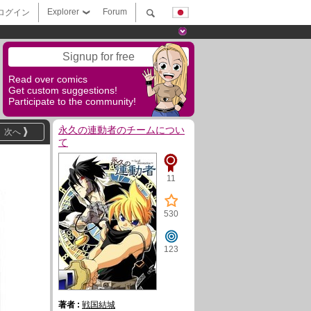
Explorer
Forum
ログイン
Signup for free
Read over comics
Get custom suggestions!
Participate to the community!
永久の連動者のチームについ
次へ
て
11
530
123
著者 :
戦国結城