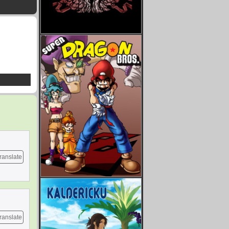
ranslate
ranslate