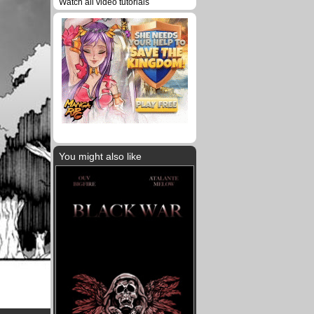
Watch all video tutorials
You might also like