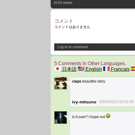
4143 views
コメント
コメントはありません
Log-in to comment
5 Comments In Other Languages.
日本語
English
Français
claps
beautiful story
7
ivy-mitsuno
03/30/2012 00:52:39
is it over? I hope not
4