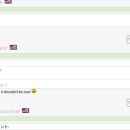
48
T
08:32
:
not :3
it shouldn't be over
T
012 22:47:19
ント: