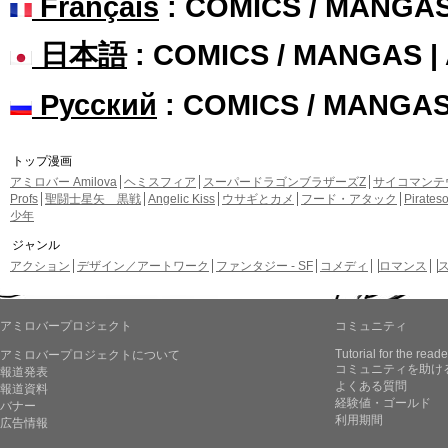
Français
: COMICS / MANGA
日本語
: COMICS / MANGAS 
Русский
: COMICS / MANGA
トップ漫画
アミロバー Amilova
ヘミスフィア
スーパードラゴンブラザーズZ
サイコマンテ
Profs
聖闘士星矢 黒戦
Angelic Kiss
ウサギとカメ
フード・アタック
Pirate
少年
ジャンル
アクション
デザイン／アートワーク
ファンタジー - SF
コメディ
ロマンス
アミロバープロジェクト
コミュニティ
Tutorial for the reade
アミロバープロジェクトについて
コミュニティを助け
報道発表
よくある質問
報道資料
経験値・ゴールド
バナー
利用期間
広告情報