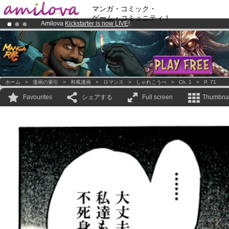
マンガ・コミック・
ゲーム・コミュニティ！
Amilova
Kickstarter is now LIVE
!.
Premium membership from
3.95 euros
per month !
Get membership
Already 100000
members
and 1000
comics & mangas!
.
ホーム
>
漫画の索引
>
和風漫画
>
ロマンス
>
しゃれこうべ
>
Ch. 1
>
P. 71
Favourites
シェアする
Full screen
Thumbnai