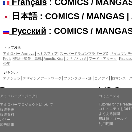
Français
: COMICS / MANGA
日本語
: COMICS / MANGAS 
Русский
: COMICS / MANGA
トップ漫画
アミロバー Amilova
ヘミスフィア
スーパードラゴンブラザーズZ
サイコマンテ
Profs
聖闘士星矢 黒戦
Angelic Kiss
ウサギとカメ
フード・アタック
Pirate
少年
ジャンル
アクション
デザイン／アートワーク
ファンタジー - SF
コメディ
ロマンス
アミロバープロジェクト
コミュニティ
Tutorial for the reade
アミロバープロジェクトについて
コミュニティを助け
報道発表
よくある質問
報道資料
経験値・ゴールド
バナー
利用期間
広告情報