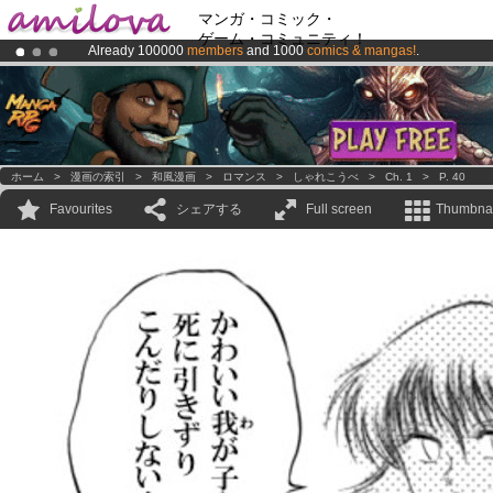
マンガ・コミック・
ゲーム・コミュニティ！
Already 100000
members
and 1000
comics & mangas!
.
Premium membership from
3.95 euros
per month !
Get membership
Amilova
Kickstarter is now LIVE
!.
ホーム
>
漫画の索引
>
和風漫画
>
ロマンス
>
しゃれこうべ
>
Ch. 1
>
P. 40
Favourites
シェアする
Full screen
Thumbnai