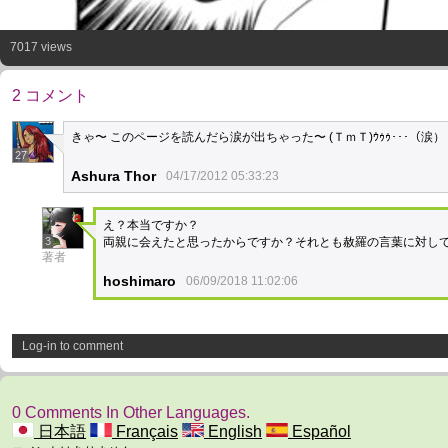
7017 views
2 コメント
きゃ〜 このページを読んだら涙が出ちゃった〜 (ＴｍＴ)ｳｩｩ･･･（涙）
27
Ashura Thor
04/17/2012 05:33:23
え？本当ですか？
3
両親に会えたと思ったからですか？それとも赦羅の言葉に対し
著者
hoshimaro
06/09/2018 11:02:06
Log-in to comment
0 Comments In Other Languages.
日本語
Français
English
Español