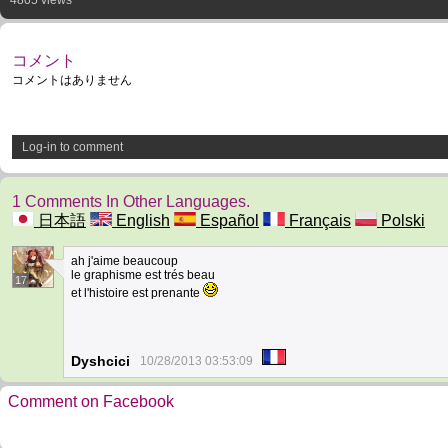
4805 views
コメント
コメントはありません
Log-in to comment
1 Comments In Other Languages.
日本語
English
Español
Français
Polski
ah j'aime beaucoup
le graphisme est trés beau
17
et l'histoire est prenante
Dyshcici
10/28/2013 03:53:09
Comment on Facebook