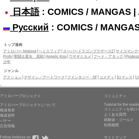
日本語
: COMICS / MANGAS 
Русский
: COMICS / MANGA
トップ漫画
アミロバー Amilova
ヘミスフィア
スーパードラゴンブラザーズZ
サイコマンテ
Profs
聖闘士星矢 黒戦
Angelic Kiss
ウサギとカメ
フード・アタック
Pirate
少年
ジャンル
アクション
デザイン／アートワーク
ファンタジー - SF
コメディ
ロマンス
アミロバープロジェクト
コミュニティ
Tutorial for the reade
アミロバープロジェクトについて
コミュニティを助け
報道発表
よくある質問
報道資料
経験値・ゴールド
バナー
利用期間
広告情報
Follow Amilova on
サイトマップ