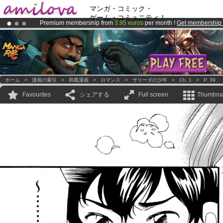
マンガ・コミック・
ゲーム・コミュニティ！
Premium membership from
3.95 euros
per month !
Get membership
Amilova
Kickstarter is now LIVE
!.
Already 100000
members
and 1000
comics & mangas!
.
ホーム
>
漫画の索引
>
和風漫画
>
ロマンス
>
サリーダの少年
>
Ch. 1
>
P. 39
Favourites
シェアする
Full screen
Thumbnai