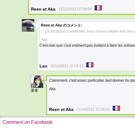
Reen et Aka
11/12/2011 07:59:04
Reen et Aka
のコメント:
19
Ça fait plaisir à entendre, nous l'avons refaire trois fois
Aka
C'est clair que c'est vraiment pas évident à faire les scènes 
Len
11/12/2011 11:14:12
Clairement, c'est assez particulier, faut donner du d
19
Aka
著者
Reen et Aka
11/14/2011 23:26:41
Comment on Facebook