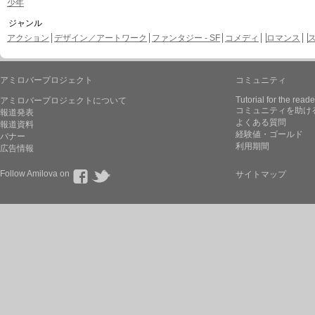
少年
ジャンル
アクション
デザイン／アートワーク
ファンタジー - SF
コメディ
ロマンス
アミロバープロジェクト
コミュニティ
Tutorial for the reade
アミロバープロジェクトについて
コミュニティを助け
報道発表
よくある質問
報道資料
経験値・ゴールド
バナー
利用期間
広告情報
Follow Amilova on
サイトマップ