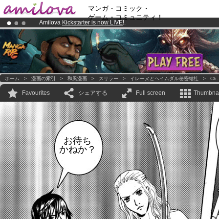
マンガ・コミック・
ゲーム・コミュニティ！
Amilova
Kickstarter is now LIVE
!.
Already 100000
members
and 1000
comics & mangas!
.
Premium membership from
3.95 euros
per month !
Get membership
ホーム
>
漫画の索引
>
和風漫画
>
スリラー
>
イレーヌとヘイムダル秘密結社
>
Ch.
Favourites
シェアする
Full screen
Thumbnai
お待ち
かねか？