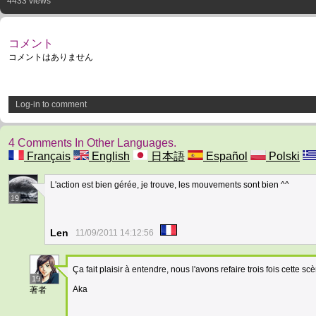
4433 views
コメント
コメントはありません
Log-in to comment
4 Comments In Other Languages.
Français
English
日本語
Español
Polski
L'action est bien gérée, je trouve, les mouvements sont bien ^^
19
Len
11/09/2011 14:12:56
Ça fait plaisir à entendre, nous l'avons refaire trois fois cette sc
19
Aka
著者