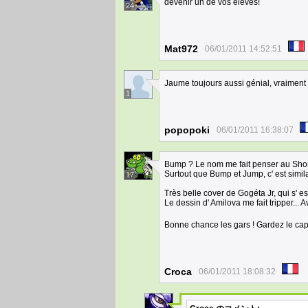
devenir un de vos élèves!
24
Mat972
06/01/2011 14:52:51
Jaume toujours aussi génial, vraiment
1
popopoki
06/01/2011 16:38:07
Bump ? Le nom me fait penser au Shon
Surtout que Bump et Jump, c' est simila
17
Très belle cover de Gogéta Jr, qui s' es
Le dessin d' Amilova me fait tripper... 
Bonne chance les gars ! Gardez le ca
Croca
06/01/2011 18:08:32