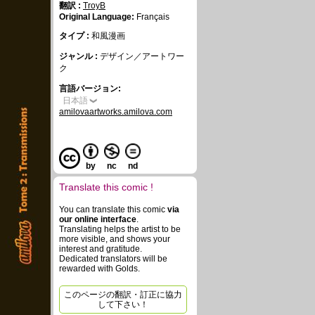
翻訳 :
TroyB
Original Language:
Français
タイプ :
和風漫画
ジャンル :
デザイン／アートワー
ク
言語バージョン:
日本語
amilovaartworks.amilova.com
by
nc
nd
Translate this comic !
You can translate this comic
via
our online interface
.
Translating helps the artist to be
more visible, and shows your
interest and gratitude.
Dedicated translators will be
rewarded with Golds.
このページの翻訳・訂正に協力
して下さい！