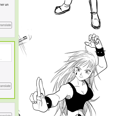
ner un
ranslate
..
ranslate