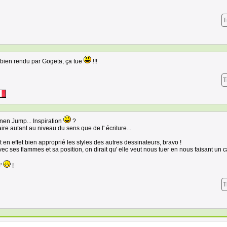
T
 bien rendu par Gogeta, ça tue
!!!
T
en Jump... Inspiration
?
ire autant au niveau du sens que de l' écriture...
t en effet bien approprié les styles des autres dessinateurs, bravo !
Avec ses flammes et sa position, on dirait qu' elle veut nous tuer en nous faisant un c
p'
!
T