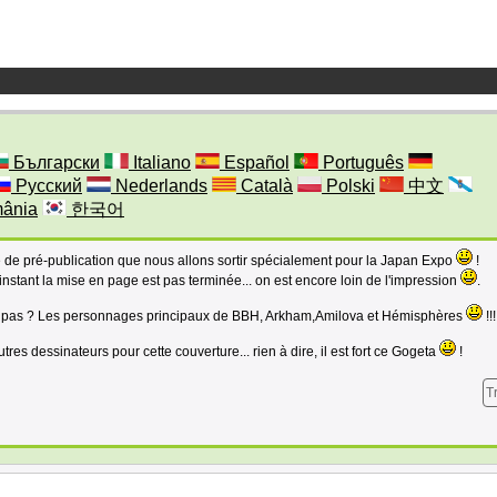
Български
Italiano
Español
Português
Русский
Nederlands
Català
Polski
中文
ânia
한국어
 de pré-publication que nous allons sortir spécialement pour la Japan Expo
!
 l'instant la mise en page est pas terminée... on est encore loin de l'impression
.
ce pas ? Les personnages principaux de BBH, Arkham,Amilova et Hémisphères
!!!
tres dessinateurs pour cette couverture... rien à dire, il est fort ce Gogeta
!
T