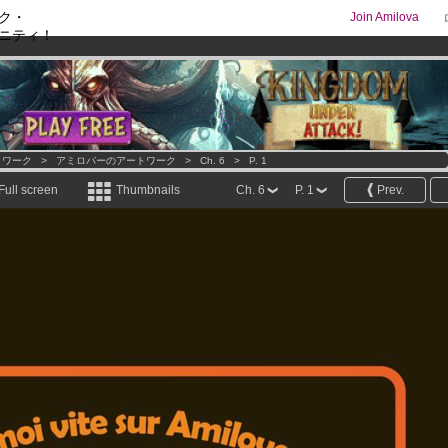
ク・
Join Amilova
ニティ！
os
per month !
Get membership now
comics & mangas!
.
トワーク
>
アミロバーのアートワーク
>
Ch. 6
>
P. 1
Full screen
Thumbnails
Ch. 6
P. 1
Prev.