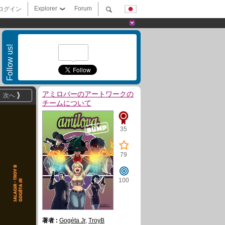
Explorer
Forum
ログイン
Follow us!
アミロバーのアートワークの
次へ
チームについて
35
79
100
著者 :
Gogéta Jr
,
TroyB