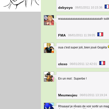
debyoyo
06/01/2011 10:15:36
waaaaaaaaaaaaaaaaaaaaaaaah sublim
1
FMA
06/01/2011 11:39:05
oua c'est super joli, bien joué Gogéta
6
cloxo
06/01/2011 12:42:01
En un mot : Superbe !
9
Meumeujeu
06/01/2011 13:19:24
Rhaaaa! je rêvais de voir sortir un m