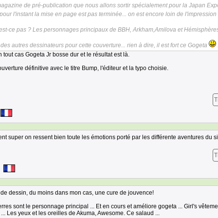
magazine de pré-publication que nous allons sortir spécialement pour la Japan Ex
.. pour l'instant la mise en page est pas terminée... on est encore loin de l'impression
n'est-ce pas ? Les personnages principaux de BBH, Arkham,Amilova et Hémisphèr
 des autres dessinateurs pour cette couverture... rien à dire, il est fort ce Gogeta
tout cas Gogeta Jr bosse dur et le résultat est là.
uverture définitive avec le titre Bump, l'éditeur et la typo choisie.
T
ment super on ressent bien toute les émotions porté par les différente aventures du si
T
e de dessin, du moins dans mon cas, une cure de jouvence!
rres sont le personnage principal ... Et en cours et améliore gogeta ... Girl's vêtem
e ... Les yeux et les oreilles de Akuma, Awesome. Ce salaud ...