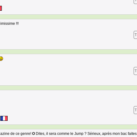
T
issime !!!
T
T
T
agazine de ce genre!
O
Dites, il sera comme le Jump ? Sérieux, après mon bac faites