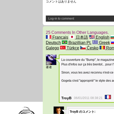
コメントはありません
Log-in to comment
25 Comments In Other Languages.
Français
日本語
English
Deutsch
Brazillian Pt.
Greek
Galego
Türkçe
Česko
Rom
La couverture du "Bump", le magazine
41
Plus d'infos sur ça très bientot... pour
著者
Sinon, vous les avez reconnu n'est-
Gogeta s'est "approprié" le style des au
TroyB
06/01/2011 08:38:21
TroyB
のコメント: