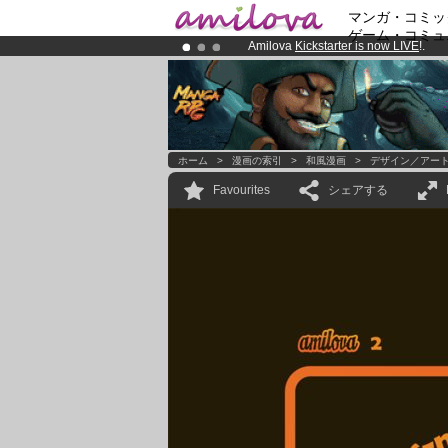
マンガ・コミッ
ゲーム・コミュ
Amilova
Kickstarter is now LIVE
!.
Premium membership from
3.95 eur
Already 100000
members
and 1000
ホーム
>
漫画の索引
>
和風漫画
>
デザイン／アー
Favourites
シェアする