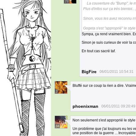
29
La couverture du "Bump", le 
Plus d'infos sur ça très bientot.
Sinon, vous les avez reconnu 
Gogeta s'est "approprié" le style
Sympa, ça rend vraiment bien. En 
Sinon je suis curieux de voir la co
En tout cas sacré taf.
BigFire
06/01/2011 10:54:31
Bluffé sur ce coup la rien a dire. Vrai
3
phoenixman
06/01/2011 09:20:49
Non seulement s'est approprié le styl
34
Un problème que j'ai toujours eu les ve
une position de la guerre ... Incroyabl