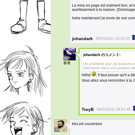
La mise en page est vraiment bon, et 
avertissement à la maison. (Dommage q
hehe maintenant j'ai envie de voir com
johandark
06/01/2011 10:15:10
johandark
のコメント:
41
著者
Un problème que j'ai toujours eu 
vêtements dans une position de l
Héhé
. Il faut avouer qu'il a 
Vous allez vous rencontrer à la 
TroyB
06/03/2011 09:54:48
très joli couverture
35