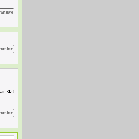
ranslate
ranslate
alin XD !
ranslate