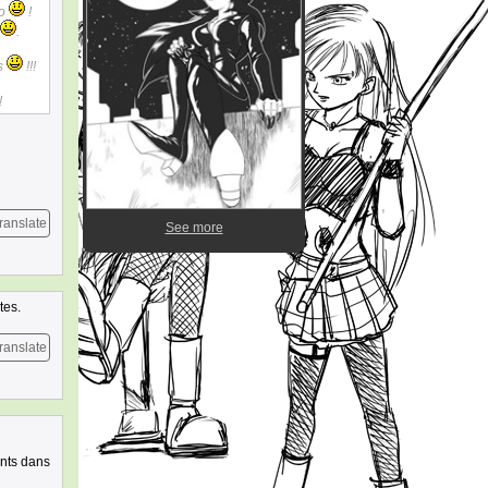
po
!
.
es
!!!
!
ranslate
See more
tes.
ranslate
ents dans