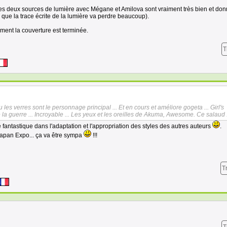
les deux sources de lumière avec Mégane et Amilova sont vraiment très bien et don
ue la trace écrite de la lumière va perdre beaucoup).
ment la couverture est terminée.
T
les verres sont le personnage principal ... Et en cours et améliore gogeta ... Girl's
a guerre ... Incroyable ... Les yeux et les oreilles de Akuma, Awesome. Ce salaud .
été fantastique dans l'adaptation et l'appropriation des styles des autres auteurs
.
Japan Expo... ça va être sympa
!!!
T