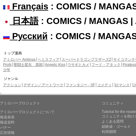
Français
: COMICS / MANGA
日本語
: COMICS / MANGAS 
Русский
: COMICS / MANGA
トップ漫画
アミロバー Amilova
ヘミスフィア
スーパードラゴンブラザーズZ
サイコマンテ
Profs
聖闘士星矢 黒戦
Angelic Kiss
ウサギとカメ
フード・アタック
Pirate
少年
ジャンル
アクション
デザイン／アートワーク
ファンタジー - SF
コメディ
ロマンス
アミロバープロジェクト
コミュニティ
Tutorial for the reade
アミロバープロジェクトについて
コミュニティを助け
報道発表
よくある質問
報道資料
経験値・ゴールド
バナー
利用期間
広告情報