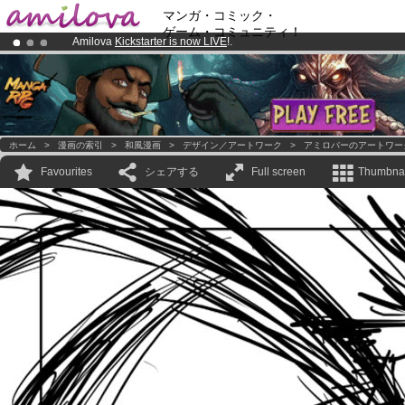
マンガ・コミック・
ゲーム・コミュニティ！
Amilova
Kickstarter is now LIVE
!.
Premium membership from
3.95 euros
per month !
Get membership
Already 100000
members
and 1000
comics & mangas!
.
ホーム
>
漫画の索引
>
和風漫画
>
デザイン／アートワーク
>
アミロバーのアートワー
Favourites
シェアする
Full screen
Thumbnai