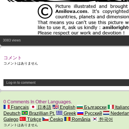
3083 views
コメント
コメントはありません
Log-in to comment
0 Comments In Other Languages.
Français
日本語
English
Български
Italian
Deutsch
Brazillian Pt.
Greek
Русский
Nederla
Galego
Türkçe
Česko
România
한국어
コメントはありません