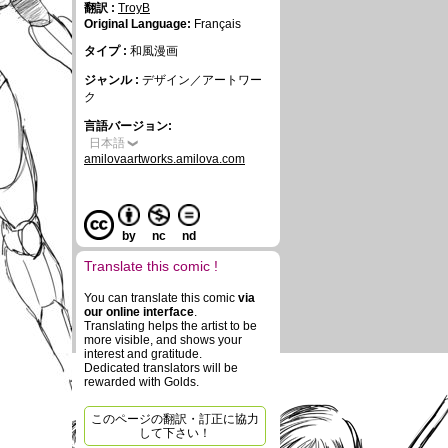
翻訳 :
TroyB
Original Language:
Français
タイプ :
和風漫画
ジャンル :
デザイン／アートワー
ク
言語バージョン:
日本語
amilovaartworks.amilova.com
by
nc
nd
Translate this comic !
You can translate this comic
via
our online interface
.
Translating helps the artist to be
more visible, and shows your
interest and gratitude.
Dedicated translators will be
rewarded with Golds.
このページの翻訳・訂正に協力
して下さい！