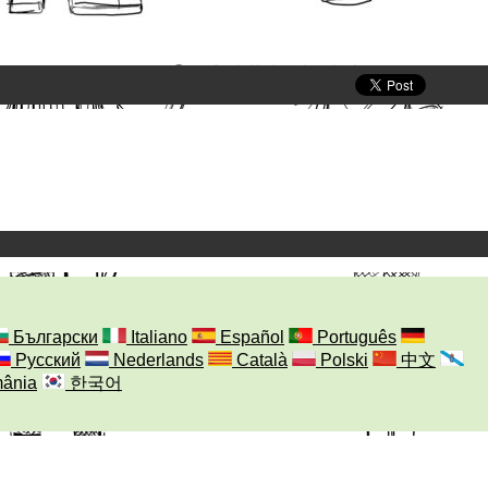
Български
Italiano
Español
Português
Русский
Nederlands
Català
Polski
中文
ânia
한국어