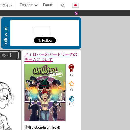
Explorer
Forum
ログイン
Follow us!
アミロバーのアートワークの
次へ
チームについて
35
79
100
著者 :
Gogéta Jr
,
TroyB