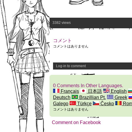
3382 views
コメント
コメントはありません
Log-in to comment
0 Comments In Other Languages.
Français
日本語
English
Deutsch
Brazillian Pt.
Greek
Galego
Türkçe
Česko
Rom
コメントはありません
Comment on Facebook