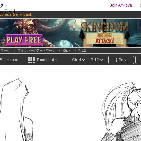
ク・
Join Amilova
ニティ！
comics & mangas!
.
os
per month !
Get membership now
トワーク
>
アミロバーのアートワーク
>
Ch. 4
>
P. 12
Full screen
Thumbnails
Ch. 4
P. 12
Prev.