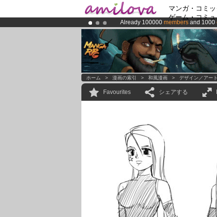
マンガ・コミッ
ゲーム・コミュ
Already 100000
members
and 1000
Amilova
Kickstarter is now LIVE
!.
Premium membership from
3.95 eur
ホーム
>
漫画の索引
>
和風漫画
>
デザイン／アー
Favourites
シェアする