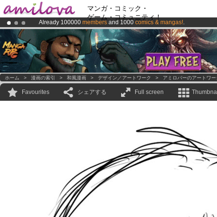
マンガ・コミック・
ゲーム・コミュニティ！
Already 100000
members
and 1000
comics & mangas!
.
Premium membership from
3.95 euros
per month !
Get membership
Amilova
Kickstarter is now LIVE
!.
ホーム
>
漫画の索引
>
和風漫画
>
デザイン／アートワーク
>
アミロバーのアートワー
Favourites
シェアする
Full screen
Thumbnai