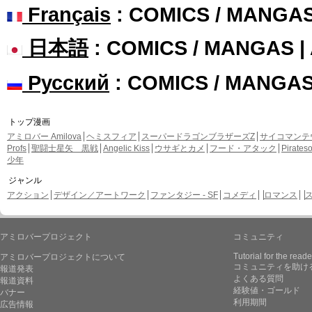
Français
: COMICS / MANGA
日本語
: COMICS / MANGAS 
Русский
: COMICS / MANGA
トップ漫画
アミロバー Amilova
ヘミスフィア
スーパードラゴンブラザーズZ
サイコマンテ
Profs
聖闘士星矢 黒戦
Angelic Kiss
ウサギとカメ
フード・アタック
Pirate
少年
ジャンル
アクション
デザイン／アートワーク
ファンタジー - SF
コメディ
ロマンス
アミロバープロジェクト
コミュニティ
Tutorial for the reade
アミロバープロジェクトについて
コミュニティを助け
報道発表
よくある質問
報道資料
経験値・ゴールド
バナー
利用期間
広告情報