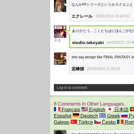
なんかFFシリーズというかスクエニと
1
エクレール
10/18/2011 15:48:33
ありがとう。こくたちはにほんごがな
32
著者
studio.takoyaki
10/18/2011 15:5
she say design like FINAL FANTASY
1
泥棒猫
10/19/2011 11:59:15
Log-in to comment
8 Comments In Other Languages.
Français
English
日本語
Español
Deutsch
Greek
Ру
Galego
Türkçe
Česko
Rom