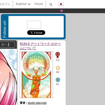
Explorer
Forum
ログイン
Follow us!
RUN 8 アートワーク のチー
次へ
ムについて
53
68
81
著者 :
studio.takoyaki