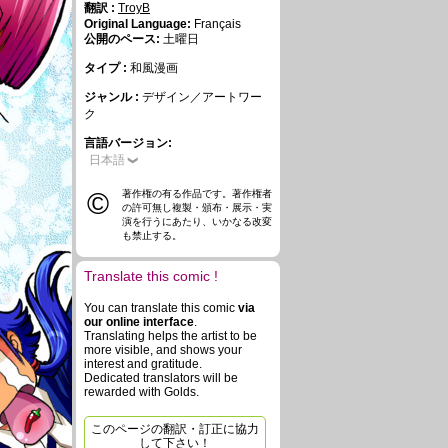
翻訳 :
TroyB
Original Language:
Français
公開のペース:
土曜日
タイプ :
和風漫画
ジャンル :
デザイン／アートワー
ク
言語バージョン:
日本語
©
著作権の有る作品です。著作権者
の許可無し複製・頒布・展示・実
演を行うにあたり、いかなる改変
も禁止する。
Translate this comic !
You can translate this comic
via
our online interface
.
Translating helps the artist to be
more visible, and shows your
interest and gratitude.
Dedicated translators will be
rewarded with Golds.
このページの翻訳・訂正に協力
して下さい！