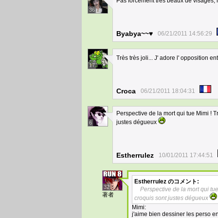
Pas forcément très beaux de visages, m
36
Byabya~~♥
06/21/2011 14:56:29
Très très joli... J' adore l' oppositio
17
Croca
06/21/2011 18:04:31
Perspective de la mort qui tue Mimi ! T
justes dégueux
6
Estherrulez
10/01/2011 17:44:51
Estherrulez
のコメント:
32
Perspective de la mort qui tue
著者
croquis sont justes dégueux
Mimi:
j'aime bien dessiner les perso 