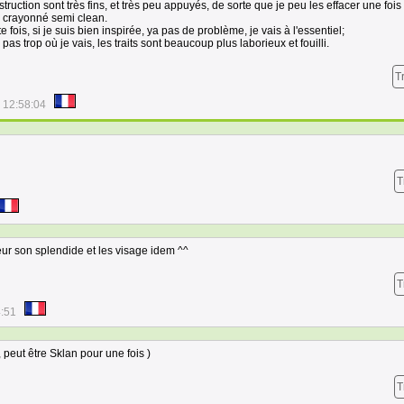
ruction sont très fins, et très peu appuyés, de sorte que je peu les effacer une fois
un crayonné semi clean.
fois, si je suis bien inspirée, ya pas de problème, je vais à l'essentiel;
 pas trop où je vais, les traits sont beaucoup plus laborieux et fouilli.
T
 12:58:04
T
eur son splendide et les visage idem ^^
T
4:51
 peut être Sklan pour une fois )
T