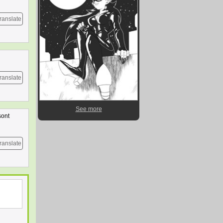
ranslate
ranslate
See more
sont
ranslate