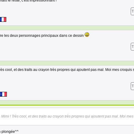
ais le reste, c'est impressionnant !
T
n entre les deux personnages principaux dans ce dessin
T
rès cool, et des traits au crayon très propres qui ajoutent pas mal. Moi mes croquis 
T
 Mimi ! Très cool, et des traits au crayon très propres qui ajoutent pas mal. Moi mes
en plongée^^