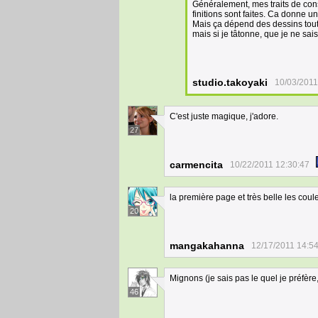
Généralement, mes traits de const
finitions sont faites. Ca donne 
Mais ça dépend des dessins toute 
mais si je tâtonne, que je ne sais
studio.takoyaki
10/03/2011
C'est juste magique, j'adore.
27
carmencita
10/22/2011 12:30:47
la première page et très belle les coul
20
mangakahanna
12/17/2011 14:5
Mignons (je sais pas le quel je préfère,
46