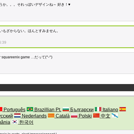
うか。。。それっぽいデザインね～ 好き！♥
いもざからない。ほんとすみません。
6:39
 or squareenix game …だって(^-^)
Português
Brazillian Pt.
Български
Italiano
сский
Nederlands
Català
Polski
中文
ânia
한국어