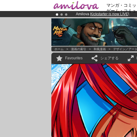
マンガ・コミッ
ゲーム・コミュ
Amilova
Kickstarter is now LIVE
!.
Already 100000
members
and 1000
Premium membership from
3.95 eur
ホーム
>
漫画の索引
>
和風漫画
>
デザイン／アー
Favourites
シェアする