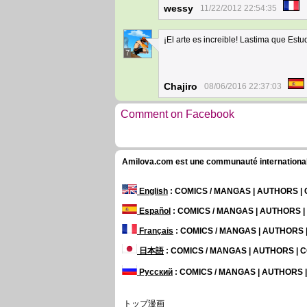
wessy
11/22/2012 22:54:35
¡El arte es increible! Lastima que Es
7
Chajiro
08/06/2016 22:37:03
Comment on Facebook
Amilova.com est une communauté internationale 
English
: COMICS / MANGAS | AUTHORS 
Español
: COMICS / MANGAS | AUTHORS 
Français
: COMICS / MANGAS | AUTHORS
日本語
: COMICS / MANGAS | AUTHORS |
Русский
: COMICS / MANGAS | AUTHORS
トップ漫画