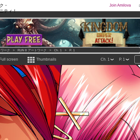
ク・
Join Amilova
ニティ！
comics & mangas!
.
os
per month !
Get membership now
トワーク
>
RUN 8 アートワーク
>
Ch. 1
>
P. 1
Full screen
Thumbnails
Ch. 1
P. 1