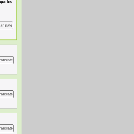
 que les
ranslate
ranslate
ranslate
ranslate