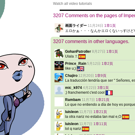
Watch all video tutorials
3207 Comments on the pages of Imper
画面ライダー
11月24日
1章1頁
エロかぁ・・・なんかエロくないっすけど
3207 comments in other languages.
GohanPatroller
8月27日
1章1頁
Ulala :!:
Prince_Rain
5月12日
1章2頁
like u;)
Chajiro
12月20日
1章9頁
La traducción tendría que ser " Señores, e
mic_k974
4月22日
3章1頁
;) franchement c'est cool
Rambam
11月7日
1章21頁
Lo que no entiendo a día de hoy es porque
luisleon
11月7日
1章21頁
la otra nariz no estaba tan mal e,O
luisleon
11月7日
1章11頁
lol q nariz