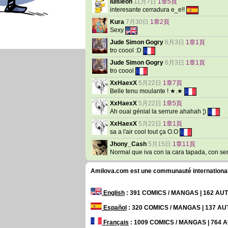
luisleon
11月7日
1章5頁
interesante cerradura e_e!!
Kura
7月30日
1章2頁
Sexy
Jude Simon Gogry
6月3日
1章1頁
tro coool :D
Jude Simon Gogry
6月3日
1章1頁
tro coool
XxHaexX
5月22日
1章7頁
Belle tenu moulante ! ★.★
XxHaexX
5月22日
1章5頁
Ah ouai génial la serrure ahahah ¦)
XxHaexX
5月22日
1章1頁
sa a l'air cool tout ça O.O
Jhony_Cash
5月15日
1章11頁
Normal que iva con la cara tapada, con s
Amilova.com est une communauté internationale 
English
: 391 COMICS / MANGAS | 162 A
Español
: 320 COMICS / MANGAS | 137 A
Français
: 1009 COMICS / MANGAS | 764