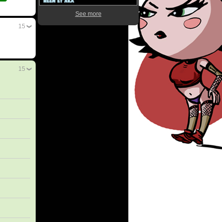
See more
15
15