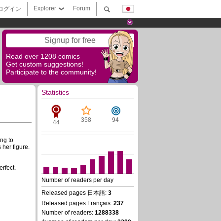
Explorer
Forum
ログイン
Signup for free
Read over 1208 comics
Get custom suggestions!
Participate to the community!
Statistics
358
94
44
ing to
her figure.
erfect.
Number of readers per day
Released pages 日本語:
3
Released pages Français:
237
Number of readers:
1288338