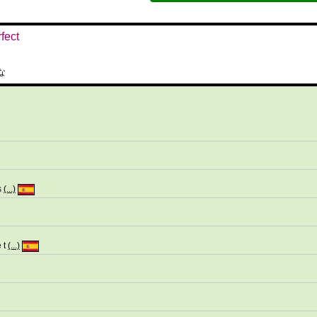
fect
な
s
(...)
 t
(...)