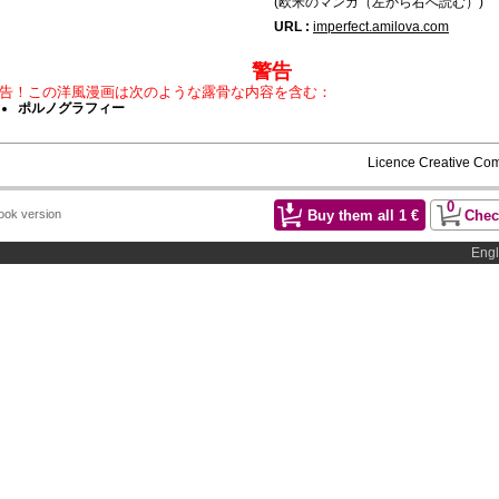
(欧米のマンガ（左から右へ読む）)
URL :
imperfect.amilova.com
警告
告！この洋風漫画は次のような露骨な内容を含む：
ポルノグラフィー
Licence Creative C
0
Buy them all
1
€
Chec
Book version
Engl