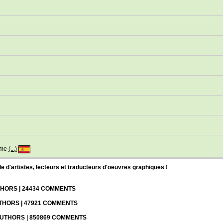
eme
(...)
d'artistes, lecteurs et traducteurs d'oeuvres graphiques !
UTHORS | 24434 COMMENTS
UTHORS | 47921 COMMENTS
 AUTHORS | 850869 COMMENTS