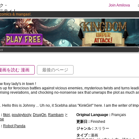
ク・
Join Amilova
ニティ！
comics & mangas!
.
os
per month !
Get membership now
ct
漫画を読む 漫画
最後のページ
w foxy lady's in town !
s up for ferocious battles against vicious enemies, mysterious twists and turns lead
rising revelations, and chocking no-nonsense sex that unwraps the plot as much as 
.. Hello this is Johnny ... Uh no, it Scebha alias "KinkGirl" here. I am the writer of Imp
:
fikiri
,
poulpytooly
,
DrugOn
,
Rambam
と
Original Language :
Français
ese
更新日 :
Finished
:
Robot Panda
ジャンル :
スリラー
タイプ :
漫画