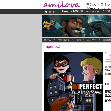
マンガ・コミッ
ゲーム・コミュ
Already 100000
members
and 1000
Premium membership from
3.95 eur
Amilova
Kickstarter is now LIVE
!.
ホーム
>
漫画の索引
>
漫画
>
スリラー
>
Imperfe
Imperfect
A ne
She'
surp
Uh .
翻訳 
did
配色 