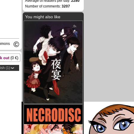
Average of readers per day:
2280
Number of comments:
3207
You might also like
©
ommons
k out
(
0
€)
ish (1)