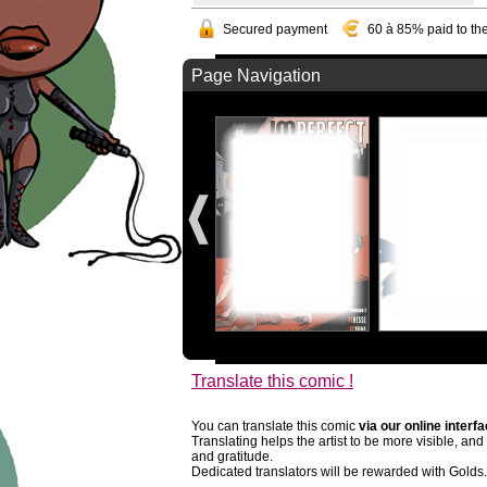
Secured payment
60 à 85% paid to the
Page Navigation
Translate this comic !
You can translate this comic
via our online interf
Translating helps the artist to be more visible, an
and gratitude.
Dedicated translators will be rewarded with Golds.