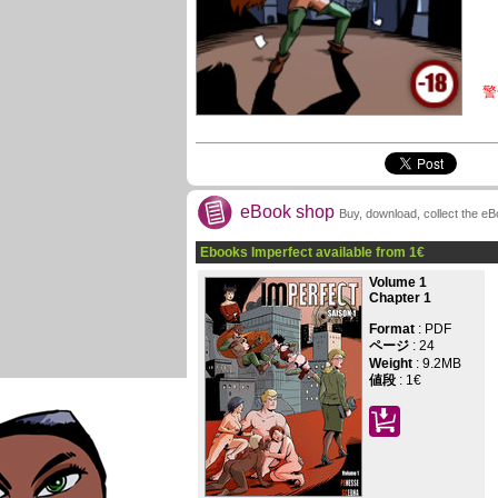
警
eBook shop
Buy, download, collect the e
Ebooks Imperfect available from
1
€
Volume 1
Chapter 1
Format
: PDF
ページ
:
24
Weight
: 9.2MB
値段
:
1€