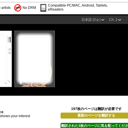
Compatible PC/MAC, Android, Tablets,
 artists
No DRM
eReaders
日本語 (3 p.)
Ch. 1
197枚のページは翻訳が必要です
ace
.
最新のページを翻訳する
d shows your interest
翻訳された3枚のページに気を配ってくだ