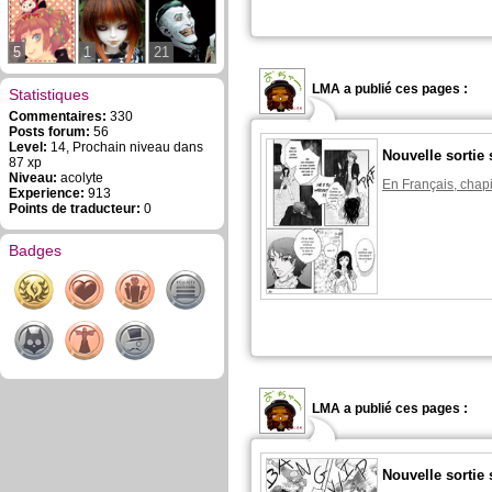
5
1
21
LMA a publié ces pages :
Statistiques
Commentaires:
330
Posts forum:
56
Level:
14, Prochain niveau dans
Nouvelle sortie 
87 xp
Niveau:
acolyte
En Français, chapi
Experience:
913
Points de traducteur:
0
Badges
LMA a publié ces pages :
Nouvelle sortie 