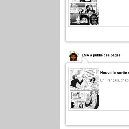
LMA a publié ces pages :
Nouvelle sortie 
En Français, chapi