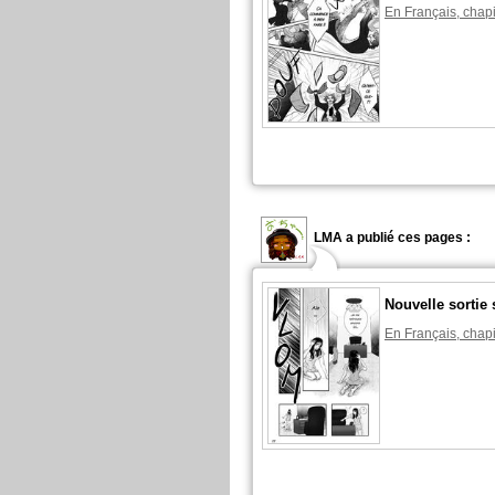
En Français, chapi
LMA a publié ces pages :
Nouvelle sortie 
En Français, chapi