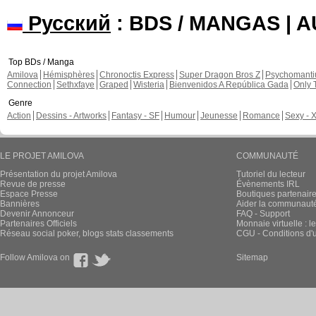
Русский
: BDS / MANGAS | 
Top BDs / Manga
Amilova
Hémisphères
Chronoctis Express
Super Dragon Bros Z
Psychomant
Connection
Sethxfaye
Graped
Wisteria
Bienvenidos A República Gada
Only 
Genre
Action
Dessins - Artworks
Fantasy - SF
Humour
Jeunesse
Romance
Sexy - 
LE PROJET AMILOVA
COMMUNAUTÉ
Présentation du projet Amilova
Tutoriel du lecteur
Revue de presse
Évènements IRL
Espace Presse
Boutiques partenair
Bannières
Aider la communauté 
Devenir Annonceur
FAQ - Support
Partenaires Officiels
Monnaie virtuelle : l
Réseau social poker, blogs stats classements
CGU - Conditions d'ut
Follow Amilova on
Sitemap