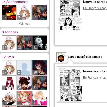
14 Abonnements
Nouvelle sortie 
En Français, chapi
42
37
31
Voir tout
8 Abonnés
37
31
21
12 Amis
LMA a publié ces pages :
Nouvelle sortie 
37
2
28
En Français, chapi
1
28
31
17
1
1