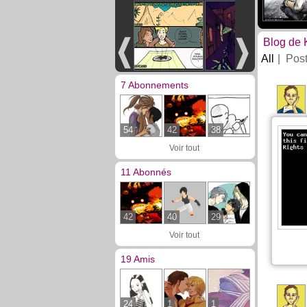
Blog de 
All
Pos
7 Abonnements
54
42
38
Voir tout
11 Abonnés
42
40
29
Voir tout
19 Amis
24
1
1