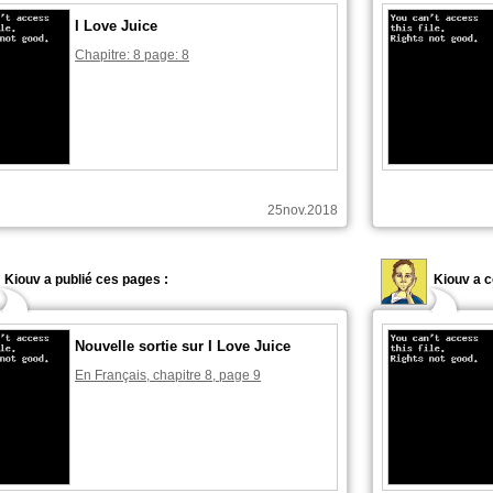
I Love Juice
Chapitre: 8 page: 8
25nov.2018
Kiouv a publié ces pages :
Kiouv a 
Nouvelle sortie sur I Love Juice
En Français, chapitre 8, page 9