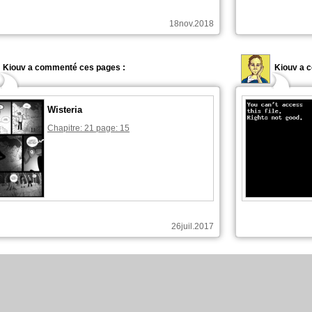
18nov.2018
Kiouv a commenté ces pages :
Kiouv a 
Wisteria
Chapitre: 21 page: 15
26juil.2017
Kiouv a commenté ces pages :
Kiouv a 