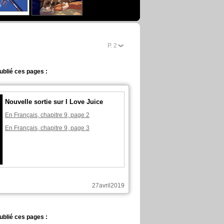
P.
2
ublié ces pages :
Nouvelle sortie sur I Love Juice
En Français, chapitre 9, page 2
En Français, chapitre 9, page 3
27avril2019
ublié ces pages :