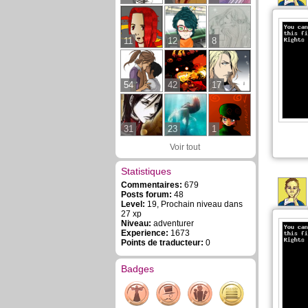
11
12
8
54
42
17
31
23
1
Voir tout
Statistiques
Commentaires:
679
Posts forum:
48
Level:
19, Prochain niveau dans
27 xp
Niveau:
adventurer
Experience:
1673
Points de traducteur:
0
Badges