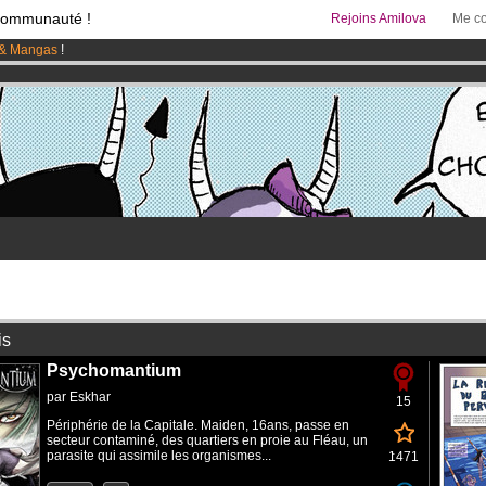
communauté !
Rejoins Amilova
Me co
& Mangas
!
95 euros
par mois !
Clique ici pour t'abonner
 lancé
!.
is
Psychomantium
par
Eskhar
15
Périphérie de la Capitale. Maiden, 16ans, passe en
secteur contaminé, des quartiers en proie au Fléau, un
parasite qui assimile les organismes...
1471