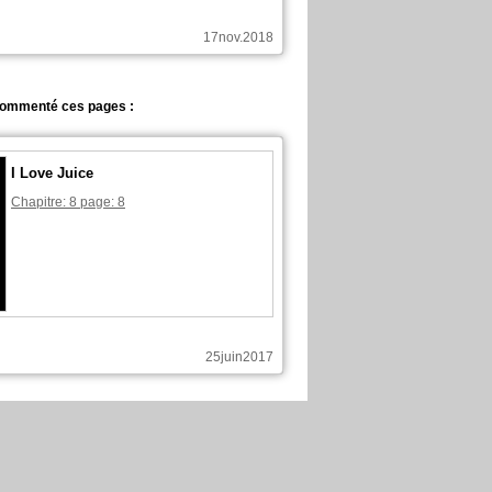
17nov.2018
commenté ces pages :
I Love Juice
Chapitre: 8 page: 8
25juin2017
commenté ces pages :