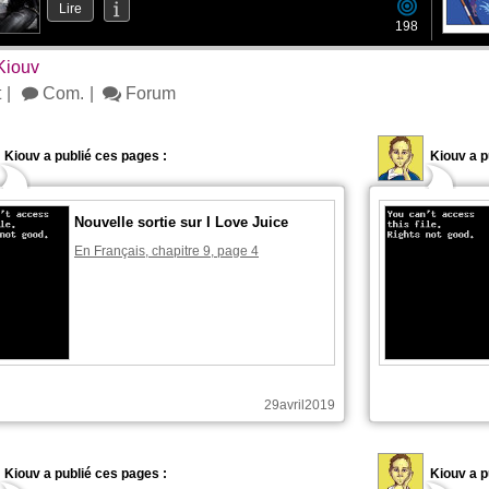
Lire
198
Kiouv
t
Com.
Forum
Kiouv a publié ces pages :
Kiouv a p
Nouvelle sortie sur I Love Juice
En Français, chapitre 9, page 4
29avril2019
Kiouv a publié ces pages :
Kiouv a p