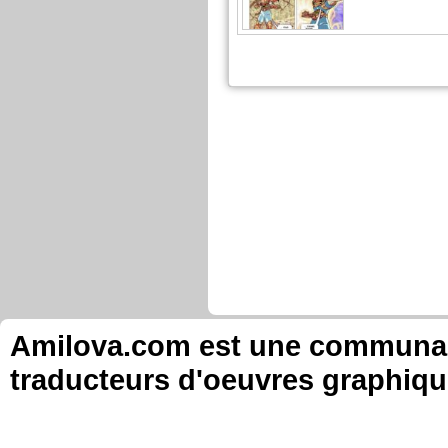
DEMauritius a commenté ces
Saint Seiya - A
Chapitre: 6 page: 
...Bienvenue
Chapitre: 4 page: 