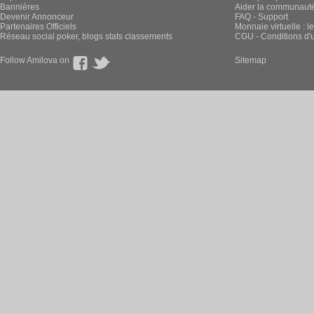
SAINT SEIYA 
Chapitre: 4 page: 
DEMauritius a publié ces pag
Nouvelle sortie sur Saint Seiya -
En English, chapitre 6, page 20
En Français, chapitre 6, page 20