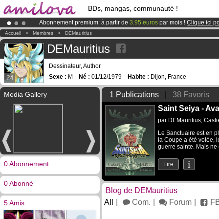
BDs, mangas, communauté !
Abonnement premium: à partir de
3.95 euros
par mois !
Clique ici p
Déjà 100000
membres
et 1000
BDs & Mangas
!
Accueil
>
Membres
>
DEMauritius
Le
Kickstarter Amilova est désormais lancé
!.
DEMauritius
Dessinateur, Author
Sexe :
M
Né :
01/12/1979
Habite :
Dijon, France
24
Media Gallery
1 Publications
|
38 Favoris
Saint Seiya - Av
par
DEMauritius
,
Casti
Le Sanctuaire est en pl
la Coupe a été volée, 
guerre sainte. Mais ne 
0 Abonnement
Lire
0 Abonné
Blog de DEMauritius
All
Com.
Forum
F
5 Amis