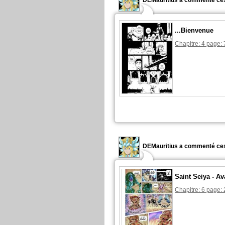
DEMauritius a commenté ces
...Bienvenue
Chapitre: 4 page: 
DEMauritius a commenté ces
Saint Seiya - A
Chapitre: 6 page: 