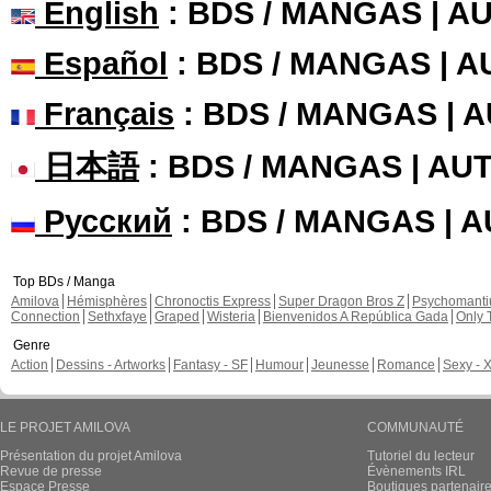
DEMauritius a publié ces pag
Nouvelle sortie 
Avalon Chapter
En Français, chapi
DEMauritius a commenté ces