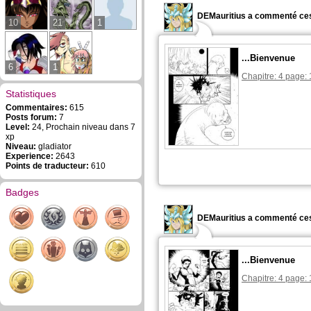
DEMauritius a commenté ces
10
21
1
...Bienvenue
6
1
Chapitre: 4 page: 
Statistiques
Commentaires:
615
Posts forum:
7
Level:
24, Prochain niveau dans 7
xp
Niveau:
gladiator
Experience:
2643
Points de traducteur:
610
Badges
DEMauritius a commenté ces
...Bienvenue
Chapitre: 4 page: 