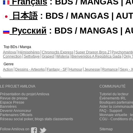
Français
: BDS / MANGAS | 
日本語
: BDS / MANGAS | A
Русский
: BDS / MANGAS | 
Top BDs / Manga
Amilova
Hémisphères
Chronoctis Express
Super Dragon Bros Z
Psychomant
Connection
Sethxfaye
Graped
Wisteria
Bienvenidos A República Gada
Only 
Genre
Action
Dessins - Artworks
Fantasy - SF
Humour
Jeunesse
Romance
Sexy - 
LE PROJET AMILOVA
COMMUNAUTÉ
Présentation du projet Amilova
Tutoriel du lecteur
Revue de presse
Évènements IRL
Espace Presse
Boutiques partenair
Bannières
Aider la communauté 
Devenir Annonceur
FAQ - Support
Partenaires Officiels
Monnaie virtuelle : l
Réseau social poker, blogs stats classements
CGU - Conditions d'ut
Follow Amilova on
Sitemap