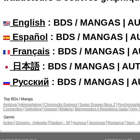
English
: BDS / MANGAS | 
Español
: BDS / MANGAS | 
Français
: BDS / MANGAS | 
日本語
: BDS / MANGAS | A
Русский
: BDS / MANGAS | 
Top BDs / Manga
Amilova
Hémisphères
Chronoctis Express
Super Dragon Bros Z
Psychomant
Connection
Sethxfaye
Graped
Wisteria
Bienvenidos A República Gada
Only 
Genre
Action
Dessins - Artworks
Fantasy - SF
Humour
Jeunesse
Romance
Sexy - 