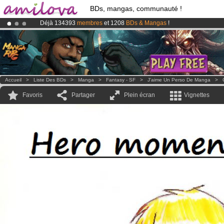
BDs, mangas, communauté !
Déjà 134393
membres
et 1208
BDs & Mangas
!
Le
Kickstarter Amilova est désormais lancé
!.
Abonnement premium: à partir de
3.95 euros
par mois !
Clique ici p
Accueil
>
Liste Des BDs
>
Manga
>
Fantasy - SF
>
J'aime Un Perso De Manga
>
Favoris
Partager
Plein écran
Vignettes