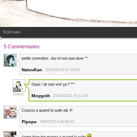
5119 vues
5 Commentaires
petite correction : dur et non pas dure ^^
20
NatsuKan
25/02/2013 07:18:05
Oups ! Je vais voir ça !^^""
24
Auteur
Moygoth
25/02/2013 15:21:44
Coucou a quand la suite stp :P
5
Pipopo
30/07/2013 06:58:45