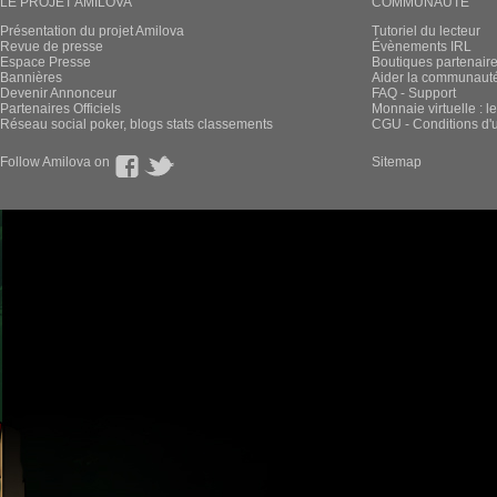
LE PROJET AMILOVA
COMMUNAUTÉ
Présentation du projet Amilova
Tutoriel du lecteur
Revue de presse
Évènements IRL
Espace Presse
Boutiques partenair
Bannières
Aider la communauté 
Devenir Annonceur
FAQ - Support
Partenaires Officiels
Monnaie virtuelle : l
Réseau social poker, blogs stats classements
CGU - Conditions d'ut
Follow Amilova on
Sitemap