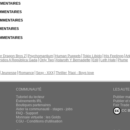
OMMENTAIRES
OMMENTAIRES
COMMENTAIRES
MMENTAIRES
COMMENTAIRES
r Dragon Bros Z
Psychomantium
Human Puppets
Tokio Libido
His Feelings
Ar
nidos A República Gada
Only Two
Astaroth Y Bernadette
Edil
Leth Hate
Plume
Jeunesse
Romance
Sexy - XXX
Thriller
Yaoi - Boys love
COMMUNAUTÉ
LES AUT
Tutoriel du lecteur
Publier m
Évènements IRL
Publier e
Boutiques partenaires
Fair Trad
Aider la communauté - stages - jobs
CC B
FAQ - Support
Monnaie virtuelle : les Golds
CGU - Conditions d'utilisation