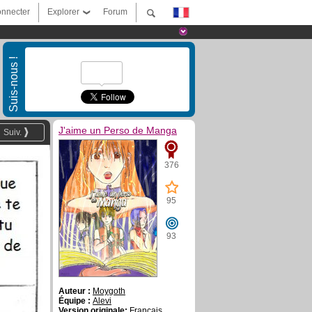
nnecter
Explorer
Forum
Suis-nous !
J'aime un Perso de Manga
Suiv.
376
95
93
Auteur :
Moygoth
Équipe :
Alevi
Version originale:
Français