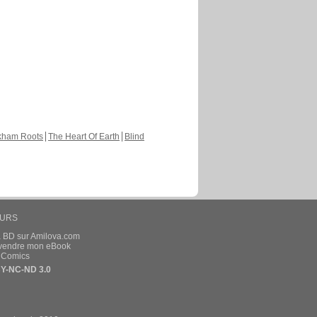
kham Roots
The Heart Of Earth
Blind
EURS
a BD sur Amilova.com
t vendre mon eBook
e Comics
Y-NC-ND 3.0