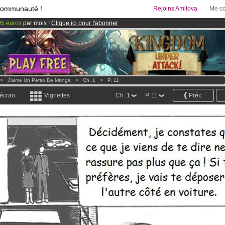
communauté !
Rejoins Amilova
Me co
95 euros
par mois !
Clique ici pour t'abonner
& Mangas
!
 lancé
!.
>
J'aime Un Perso De Manga
>
Ch. 1
>
P. 11
 écran
Vignettes
Ch. 1
P. 11
Préc.