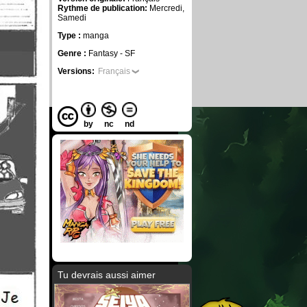
Rythme de publication:
Mercredi,
Samedi
Type :
manga
Genre :
Fantasy - SF
Versions:
Français
by
nc
nd
Tu devrais aussi aimer