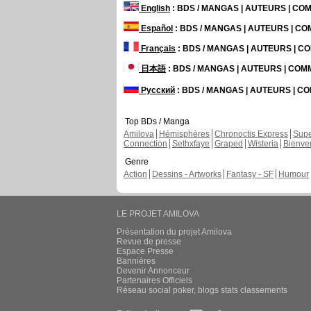
English
: BDS / MANGAS | AUTEURS | C
Español
: BDS / MANGAS | AUTEURS | C
Français
: BDS / MANGAS | AUTEURS | 
日本語
: BDS / MANGAS | AUTEURS | CO
Русский
: BDS / MANGAS | AUTEURS | 
Top BDs / Manga
Amilova
Hémisphères
Chronoctis Express
Supe
Connection
Sethxfaye
Graped
Wisteria
Bienve
Genre
Action
Dessins - Artworks
Fantasy - SF
Humour
LE PROJET AMILOVA
Présentation du projet Amilova
Revue de presse
Espace Presse
Bannières
Devenir Annonceur
Partenaires Officiels
Réseau social poker, blogs stats classements