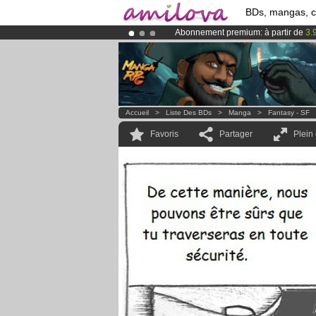
BDs, mangas, 
Abonnement premium: à partir de
3.
Déjà 134393
membres
et 1208
BDs 
Le
Kickstarter Amilova est désormais
Accueil
>
Liste Des BDs
>
Manga
>
Fantasy - SF
Favoris
Partager
Plein