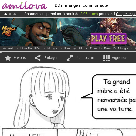
BDs, mangas, communauté !
Abonnement premium: à partir de
3.95 euros
par mois !
Clique ici p
Le
Kickstarter Amilova est désormais lancé
!.
Déjà 100000
membres
et 1000
BDs & Mangas
!
Accueil
>
Liste Des BDs
>
Manga
>
Fantasy - SF
>
J'aime Un Perso De Manga
>
Favoris
Partager
Plein écran
Vignettes