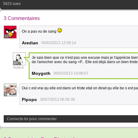
5823 vues
3 Commentaires
On a pas vu de sang
10
Aredian
06/02/2013 12:58:14
Je sais bien que ce n'est pas une excuse mais je l'apprécie bien
de l'amocher avec du sang =P... Elle est déjà dans un bien triste 
24
Auteur
Moygoth
06/02/2013 14:08:07
Oui c est vrai qu elle est dans un triste etat on dirait qu elle be s es
5
Pipopo
30/07/2013 06:56:38
Connecte-toi pour commenter