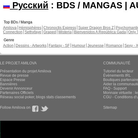
Русский
: BDS / MANGAS | 
Top BDs / Manga
Amilova
Hémisphères
Chronoctis Express
Super Dragon Bros Z
Psychomant
Connection
Sethxfaye
Graped
Wisteria
Bienvenidos A República Gada
Only 
Genre
Action
Dessins - Artworks
Fantasy - SF
Humour
Jeunesse
Romance
Sexy - 
LE PROJET AMILOVA
COMMUNAUTÉ
Présentation du projet Amilova
Tutoriel du lecteur
Revue de presse
Évènements IRL
Espace Presse
Boutiques partenair
Bannières
Aider la communauté 
Devenir Annonceur
FAQ - Support
Partenaires Officiels
Monnaie virtuelle : l
Réseau social poker, blogs stats classements
CGU - Conditions d'ut
Follow Amilova on
Sitemap