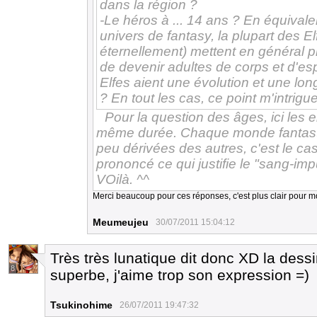
dans la région ?
-Le héros à ... 14 ans ? En équiva
univers de fantasy, la plupart des Elf
éternellement) mettent en général
de devenir adultes de corps et d'esp
Elfes aient une évolution et une lo
? En tout les cas, ce point m'intrigue
Pour la question des âges, ici les 
même durée. Chaque monde fantastiq
peu dérivées des autres, c'est le cas 
prononcé ce qui justifie le "sang-impu
VOilà. ^^
Merci beaucoup pour ces réponses, c'est plus clair pour m
Meumeujeu
30/07/2011 15:04:12
Très très lunatique dit donc XD la dessi
8
superbe, j'aime trop son expression =)
Tsukinohime
26/07/2011 19:47:32