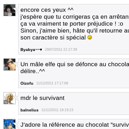
encore ces yeux ^^
36
j'espère que tu corrigeras ça en arrêtant
ça va vraiment te porter préjudice ! :o
Sinon, j'aime bien, hâte qu'il retourne au
son caractère si spécial
Byabya~~♥
29/07/2011 21:17:39
Un mâle elfe qui se défonce au chocolat
29
délire..^^
Oizofu
11/12/2011 17:17:08
mdr le survivant
11
balnelius
11/12/2011 18:19:23
J'adore la référence au chocolat "surviv
24