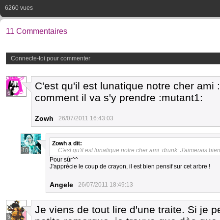
6260 vues
11 Commentaires
Connecte-toi pour commenter
C'est qu'il est lunatique notre cher ami 
6
comment il va s'y prendre :mutant1:
Zowh
26/07/2011 16:43:03
Zowh
a dit:
C'est qu'il est lunatique notre cher ami :drunk: J'aimerais bie
18
Pour sûr^^
J'apprécie le coup de crayon, il est bien pensif sur cet arbre !
Angele
26/07/2011 18:49:13
Je viens de tout lire d'une traite. Si je
9