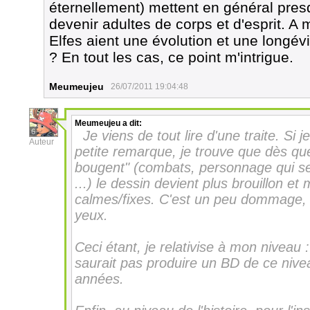
éternellement) mettent en général pre
devenir adultes de corps et d'esprit. A
Elfes aient une évolution et une longév
? En tout les cas, ce point m'intrigue.
Meumeujeu
26/07/2011 19:04:48
Meumeujeu
a dit:
6
Je viens de tout lire d'une traite. Si
Auteur
petite remarque, je trouve que dès qu
bougent" (combats, personnage qui s
...) le dessin devient plus brouillon et 
calmes/fixes. C'est un peu dommage, ç
yeux.
Ceci étant, je relativise à mon niveau 
saurait pas produire un BD de ce nive
années.