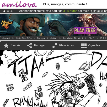
BDs, mangas, communauté !
Abonnement premium: à partir de
3.95 euros
par mois !
Clique ici p
Le
Kickstarter Amilova est désormais lancé
!.
Déjà 100000
membres
et 1000
BDs & Mangas
!
Accueil
>
Liste Des BDs
>
Manga
>
Action
>
Le Maitre Du Vent
>
Ch. 1
>
P. 21
Favoris
Partager
Plein écran
Vignettes