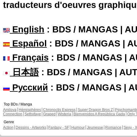
traducteurs d'oeuvres graphiqu
English
: BDS / MANGAS | 
Español
: BDS / MANGAS | 
Français
: BDS / MANGAS | 
日本語
: BDS / MANGAS | A
Русский
: BDS / MANGAS | 
Top BDs / Manga
Amilova
Hémisphères
Chronoctis Express
Super Dragon Bros Z
Psychomant
Connection
Sethxfaye
Graped
Wisteria
Bienvenidos A República Gada
Only 
Genre
Action
Dessins - Artworks
Fantasy - SF
Humour
Jeunesse
Romance
Sexy - 