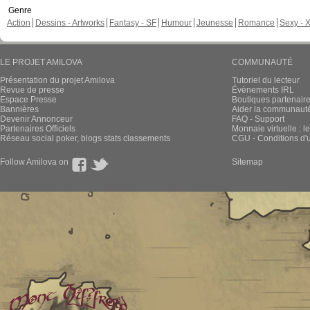
Genre
Action
Dessins - Artworks
Fantasy - SF
Humour
Jeunesse
Romance
Sexy - 
LE PROJET AMILOVA
COMMUNAUTÉ
Présentation du projet Amilova
Tutoriel du lecteur
Revue de presse
Évènements IRL
Espace Presse
Boutiques partenair
Bannières
Aider la communauté 
Devenir Annonceur
FAQ - Support
Partenaires Officiels
Monnaie virtuelle : l
Réseau social poker, blogs stats classements
CGU - Conditions d'ut
Follow Amilova on
Sitemap