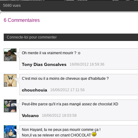
5680 vues
6 Commentaires
Connecte-toi pour commenter
Oh merde il va vraiment mourir ? :o
30
Tony Dias Goncalves
16/06/2012 16:59:36
C'est moi ou il a moins de cheveux que d'habitude ?
5
chouchouia
16/06/2012 17:11:56
Peut-être parce qu'il n'a pas mangé assez de chocolat XD
32
Volcano
16/06/2012 18:03:58
Non Hayard, tu ne peux pas mourir comme ça !
Non,il va se relever en criant CHOCOLAT
24