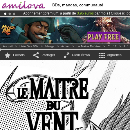
BDs, mangas, communauté !
Abonnement premium: à partir de
3.95 euros
par mois !
Clique ici p
Le
Kickstarter Amilova est désormais lancé
!.
Déjà 100000
membres
et 1000
BDs & Mangas
!
Accueil
>
Liste Des BDs
>
Manga
>
Action
>
Le Maitre Du Vent
>
Ch. 17
>
P. 1
Favoris
Partager
Plein écran
Vignettes