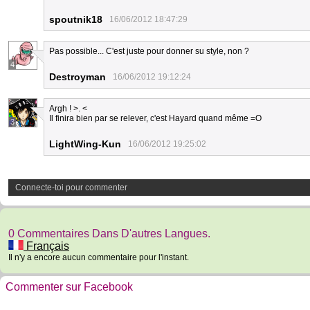
spoutnik18
16/06/2012 18:47:29
Pas possible... C'est juste pour donner su style, non ?
4
Destroyman
16/06/2012 19:12:24
Argh ! >. <
Il finira bien par se relever, c'est Hayard quand même =O
3
LightWing-Kun
16/06/2012 19:25:02
Connecte-toi pour commenter
0 Commentaires Dans D'autres Langues.
Français
Il n'y a encore aucun commentaire pour l'instant.
Commenter sur Facebook