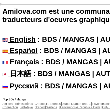
Amilova.com est une communauté
traducteurs d'oeuvres graphiqu
English
: BDS / MANGAS | 
Español
: BDS / MANGAS | 
Français
: BDS / MANGAS | 
日本語
: BDS / MANGAS | A
Русский
: BDS / MANGAS | 
Top BDs / Manga
Amilova
Hémisphères
Chronoctis Express
Super Dragon Bros Z
Psychomant
Connection
Sethxfaye
Graped
Wisteria
Bienvenidos A República Gada
Only 