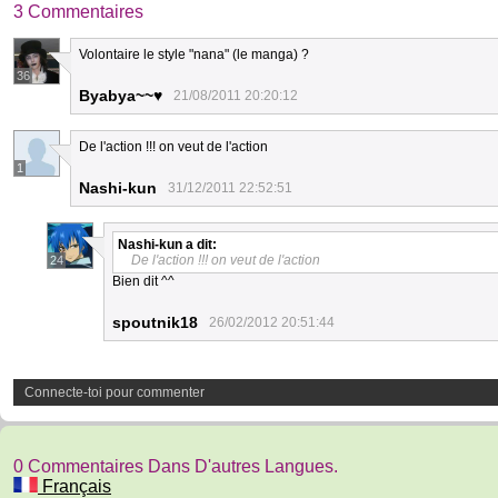
3 Commentaires
Volontaire le style "nana" (le manga) ?
36
Byabya~~♥
21/08/2011 20:20:12
De l'action !!! on veut de l'action
1
Nashi-kun
31/12/2011 22:52:51
Nashi-kun
a dit:
De l'action !!! on veut de l'action
24
Bien dit ^^
spoutnik18
26/02/2012 20:51:44
Connecte-toi pour commenter
0 Commentaires Dans D'autres Langues.
Français