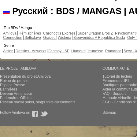
Русский
: BDS / MANGAS | 
Top BDs / Manga
Amilova
Hémisphères
Chronoctis Express
Super Dragon Bros Z
Psychomant
Connection
Sethxfaye
Graped
Wisteria
Bienvenidos A República Gada
Only 
Genre
Action
Dessins - Artworks
Fantasy - SF
Humour
Jeunesse
Romance
Sexy - 
LE PROJET AMILOVA
COMMUNAUTÉ
Présentation du projet Amilova
Tutoriel du lecteur
Revue de presse
Évènements IRL
Espace Presse
Boutiques partenair
Bannières
Aider la communauté 
Devenir Annonceur
FAQ - Support
Partenaires Officiels
Monnaie virtuelle : l
Réseau social poker, blogs stats classements
CGU - Conditions d'ut
Follow Amilova on
Sitemap