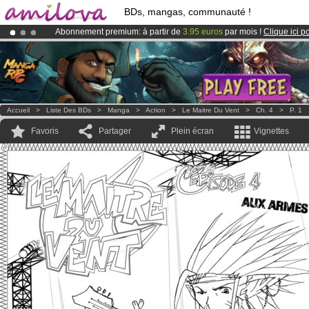
BDs, mangas, communauté !
Abonnement premium: à partir de
3.95 euros
par mois !
Clique ici p
Déjà 100000
membres
et 1000
BDs & Mangas
!
Le
Kickstarter Amilova est désormais lancé
!.
Accueil
>
Liste Des BDs
>
Manga
>
Action
>
Le Maitre Du Vent
>
Ch. 4
>
P. 1
Favoris
Partager
Plein écran
Vignettes