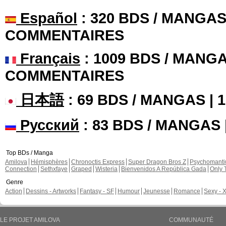
Español
: 320 BDS / MANGAS 
COMMENTAIRES
Français
: 1009 BDS / MANGA
COMMENTAIRES
日本語
: 69 BDS / MANGAS |
Русский
: 83 BDS / MANGAS
Top BDs / Manga
Amilova
Hémisphères
Chronoctis Express
Super Dragon Bros Z
Psychomant
Connection
Sethxfaye
Graped
Wisteria
Bienvenidos A República Gada
Only 
Genre
Action
Dessins - Artworks
Fantasy - SF
Humour
Jeunesse
Romance
Sexy - 
LE PROJET AMILOVA
COMMUNAUTÉ