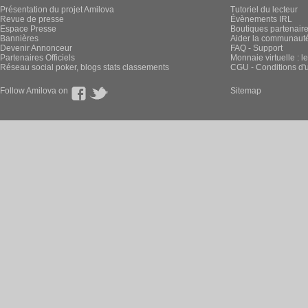
Présentation du projet Amilova
Tutoriel du lecteur
Revue de presse
Évènements IRL
Espace Presse
Boutiques partenair
Bannières
Aider la communauté 
Devenir Annonceur
FAQ - Support
Partenaires Officiels
Monnaie virtuelle : l
Réseau social poker, blogs stats classements
CGU - Conditions d'ut
Follow Amilova on
Sitemap