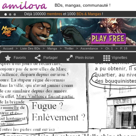
BDs, mangas, communauté !
Déjà 100000
membres
et 1000
BDs & Mangas
!
Abonnement premium: à partir de
3.95 euros
par mois !
Clique ici p
Le
Kickstarter Amilova est désormais lancé
!.
Accueil
>
Liste Des BDs
>
Manga
>
Thriller
>
Ascendance
>
Ch. 1
>
P. 16
Favoris
Partager
Plein écran
Vignettes