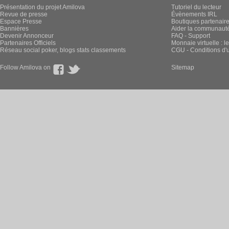
Présentation du projet Amilova
Tutoriel du lecteur
Revue de presse
Évènements IRL
Espace Presse
Boutiques partenair
Bannières
Aider la communauté 
Devenir Annonceur
FAQ - Support
Partenaires Officiels
Monnaie virtuelle : l
Réseau social poker, blogs stats classements
CGU - Conditions d'ut
Follow Amilova on
Sitemap