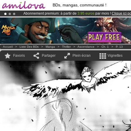
BDs, mangas, communauté !
Abonnement premium: à partir de
3.95 euros
par mois !
Clique ici p
Déjà 134393
membres
et 1208
BDs & Mangas
!
Le
Kickstarter Amilova est désormais lancé
!.
Accueil
>
Liste Des BDs
>
Manga
>
Thriller
>
Ascendance
>
Ch. 1
>
P. 13
Favoris
Partager
Plein écran
Vignettes