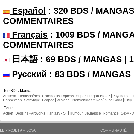
Español
: 320 BDS / MANGAS 
COMMENTAIRES
Français
: 1009 BDS / MANGA
COMMENTAIRES
日本語
: 69 BDS / MANGAS |
Русский
: 83 BDS / MANGAS
Top BDs / Manga
Amilova
Hémisphères
Chronoctis Express
Super Dragon Bros Z
Psychomant
Connection
Sethxfaye
Graped
Wisteria
Bienvenidos A República Gada
Only 
Genre
Action
Dessins - Artworks
Fantasy - SF
Humour
Jeunesse
Romance
Sexy - 
LE PROJET AMILOVA
COMMUNAUTÉ