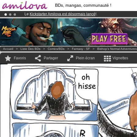
BDs, mangas, communauté !
Le
Kickstarter Amilova est désormais lancé
!.
Déjà 134393
membres
et 1208
BDs & Mangas
!
Abonnement premium: à partir de
3.95 euros
par mois !
Clique ici p
Accueil
>
Liste Des BDs
>
Comics/BDs
>
Fantasy - SF
>
Bishop's Normal Adventures
Favoris
Partager
Plein écran
Vignettes