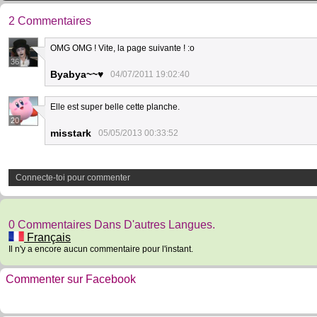
2 Commentaires
OMG OMG ! Vite, la page suivante ! :o
36
Byabya~~♥
04/07/2011 19:02:40
Elle est super belle cette planche.
20
misstark
05/05/2013 00:33:52
Connecte-toi pour commenter
0 Commentaires Dans D'autres Langues.
Français
Il n'y a encore aucun commentaire pour l'instant.
Commenter sur Facebook