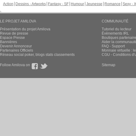
Action
Dessins - Artworks
Fantasy - SF
Humour
Jeunesse
Romance
Sexy - 
LE PROJET AMILOVA
COMMUNAUTÉ
Présentation du projet Amilova
Tutoriel du lecteur
Revue de presse
Évènements IRL
Espace Presse
Boutiques partenair
Bannières
Aider la communauté 
Devenir Annonceur
FAQ - Support
Partenaires Officiels
Monnaie virtuelle : l
Réseau social poker, blogs stats classements
CGU - Conditions d'ut
Follow Amilova on
Sitemap