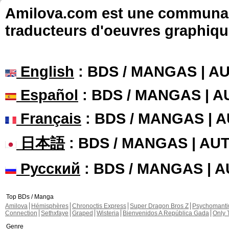
Amilova.com est une communauté
traducteurs d'oeuvres graphiqu
English
: BDS / MANGAS | 
Español
: BDS / MANGAS | 
Français
: BDS / MANGAS | 
日本語
: BDS / MANGAS | A
Русский
: BDS / MANGAS | 
Top BDs / Manga
Amilova
Hémisphères
Chronoctis Express
Super Dragon Bros Z
Psychomant
Connection
Sethxfaye
Graped
Wisteria
Bienvenidos A República Gada
Only 
Genre