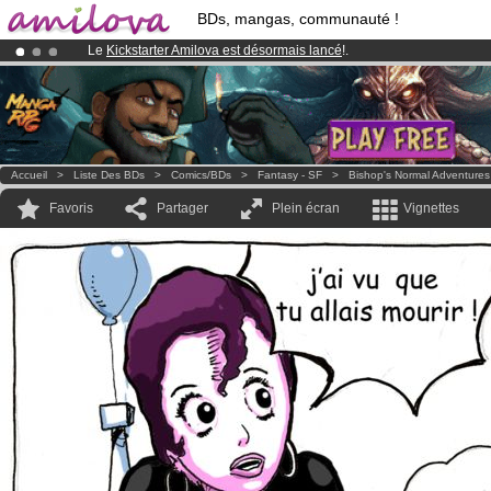
BDs, mangas, communauté !
Le
Kickstarter Amilova est désormais lancé
!.
Déjà 134393
membres
et 1208
BDs & Mangas
!
Abonnement premium: à partir de
3.95 euros
par mois !
Clique ici p
Accueil
>
Liste Des BDs
>
Comics/BDs
>
Fantasy - SF
>
Bishop's Normal Adventures
Favoris
Partager
Plein écran
Vignettes