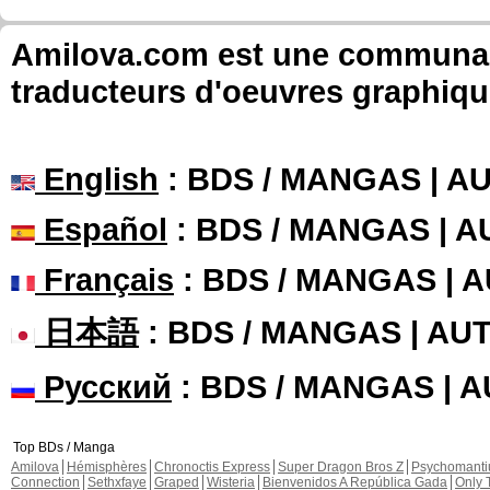
Amilova.com est une communauté
traducteurs d'oeuvres graphiqu
English
: BDS / MANGAS | 
Español
: BDS / MANGAS | 
Français
: BDS / MANGAS | 
日本語
: BDS / MANGAS | A
Русский
: BDS / MANGAS | 
Top BDs / Manga
Amilova
Hémisphères
Chronoctis Express
Super Dragon Bros Z
Psychomant
Connection
Sethxfaye
Graped
Wisteria
Bienvenidos A República Gada
Only 