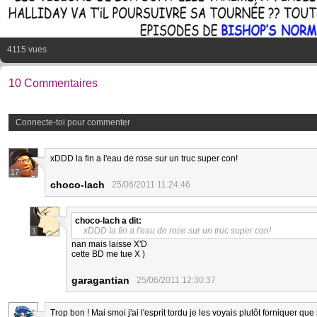
4115 vues
10 Commentaires
Connecte-toi pour commenter
xDDD la fin a l'eau de rose sur un truc super con!
17
choco-lach
25/06/2011 11:24:46
choco-lach
a dit:
xDDD la fin a l'eau de rose sur un truc super con!
1
nan mais laisse X'D
cette BD me tue X )
garagantian
25/06/2011 12:30:37
Trop bon ! Mai smoi j'ai l'esprit tordu je les voyais plutôt forniquer qu