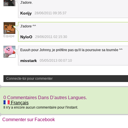
J'adore.
26
Korijy
28/06/2011 09:35:37
J'adore ^^
7
Équipe
NyloO
29/06/2011 02:15:30
Euuuh pour Johnny, je préfère pas qu'il la poursuive sa tournée ^^
20
misstark
05/05/2013 00:07:10
Connecte-toi pour commenter
0 Commentaires Dans D'autres Langues.
Français
Il n'y a encore aucun commentaire pour l'instant.
Commenter sur Facebook