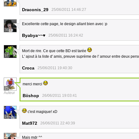
4
Draconis_29
25/06/2011 14:46:27
Excellente cette page, le design allant bien avec :p
36
Byabya~~♥
25/06/2011 16:24:42
Mort de rire. Ce que cette BD est tarée
17
L' ajout à la liste d' amis, preuve suprème de l' amour entre deux per
Croca
25/06/2011 19:40:30
merci merci
25
Auteur
Biishop
26/06/2011 19:03:41
c'est magique! xD
24
Mat972
26/06/2011 22:40:39
Mais mdr ^^