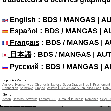
English
: BDS / MANGAS | 
Español
: BDS / MANGAS | 
Français
: BDS / MANGAS | 
日本語
: BDS / MANGAS | A
Русский
: BDS / MANGAS | 
Top BDs / Manga
Amilova
Hémisphères
Chronoctis Express
Super Dragon Bros Z
Psychomant
Connection
Sethxfaye
Graped
Wisteria
Bienvenidos A República Gada
Only 
Genre
Action
Dessins - Artworks
Fantasy - SF
Humour
Jeunesse
Romance
Sexy - 