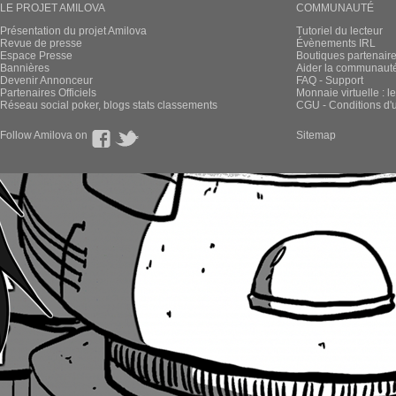
LE PROJET AMILOVA
COMMUNAUTÉ
Présentation du projet Amilova
Tutoriel du lecteur
Revue de presse
Évènements IRL
Espace Presse
Boutiques partenair
Bannières
Aider la communauté 
Devenir Annonceur
FAQ - Support
Partenaires Officiels
Monnaie virtuelle : l
Réseau social poker, blogs stats classements
CGU - Conditions d'ut
Follow Amilova on
Sitemap