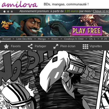
BDs, mangas, communauté !
Abonnement premium: à partir de
3.95 euros
par mois !
Clique ici p
Déjà 100000
membres
et 1000
BDs & Mangas
!
Le
Kickstarter Amilova est désormais lancé
!.
Accueil
>
Liste Des BDs
>
Manga
>
Action
>
Cowboys In Orbit
>
Ch. 1
>
P. 25
Favoris
Partager
Plein écran
Vignettes