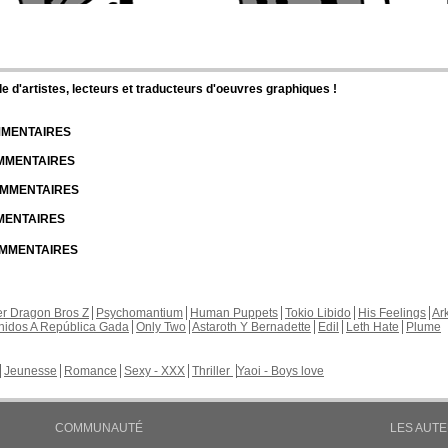
d'artistes, lecteurs et traducteurs d'oeuvres graphiques !
OMMENTAIRES
OMMENTAIRES
COMMENTAIRES
MMENTAIRES
COMMENTAIRES
r Dragon Bros Z
Psychomantium
Human Puppets
Tokio Libido
His Feelings
Ar
nidos A República Gada
Only Two
Astaroth Y Bernadette
Edil
Leth Hate
Plume
Jeunesse
Romance
Sexy - XXX
Thriller
Yaoi - Boys love
COMMUNAUTÉ
LES AUT