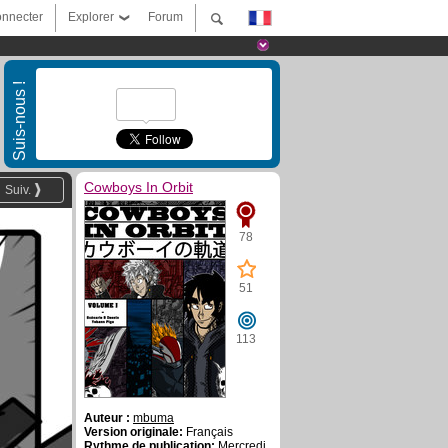
nnecter
Explorer
Forum
Suis-nous !
Cowboys In Orbit
Suiv.
78
51
113
Auteur :
mbuma
Version originale:
Français
Rythme de publication:
Mercredi,