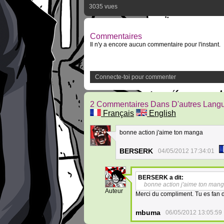
3035 vues
Commentaires
Il n'y a encore aucun commentaire pour l'instant.
Connecte-toi pour commenter
2 Commentaires Dans D'autres Lang
Français
English
bonne action j'aime ton manga
1
BERSERK
04/05/2012 17:34:01
BERSERK
a dit:
23
bonne action j'aime ton man
Auteur
Merci du compliment. Tu es fan 
mbuma
06/05/2012 13:05:59