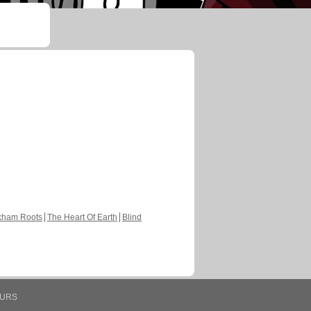
kham Roots
The Heart Of Earth
Blind
EURS