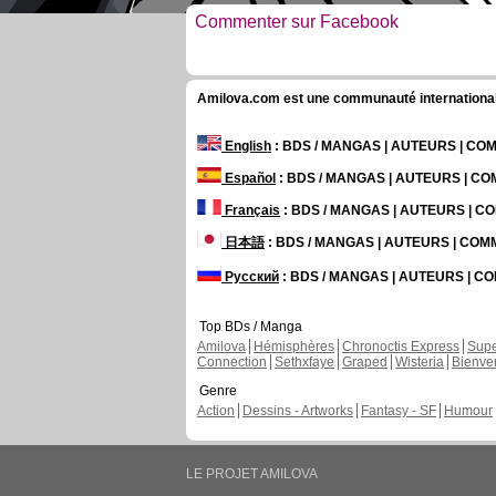
Commenter sur Facebook
Amilova.com est une communauté internationale 
English
: BDS / MANGAS | AUTEURS | C
Español
: BDS / MANGAS | AUTEURS | C
Français
: BDS / MANGAS | AUTEURS | 
日本語
: BDS / MANGAS | AUTEURS | CO
Русский
: BDS / MANGAS | AUTEURS | 
Top BDs / Manga
Amilova
Hémisphères
Chronoctis Express
Supe
Connection
Sethxfaye
Graped
Wisteria
Bienve
Genre
Action
Dessins - Artworks
Fantasy - SF
Humour
LE PROJET AMILOVA