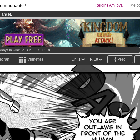
communauté !
Rejoins Amilova
Me co
 lancé
!.
& Mangas
!
95 euros
par mois !
Clique ici pour t'abonner
boys In Orbit
>
Ch. 1
>
P. 18
 écran
Vignettes
Ch. 1
P. 18
Préc.