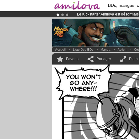
BDs, mangas, 
Le
Kickstarter Amilova est désormais
Déjà 100000
membres
et 1000
BDs 
Abonnement premium: à partir de
3.
Accueil
>
Liste Des BDs
>
Manga
>
Action
>
Cow
Favoris
Partager
Plein