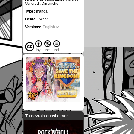
Vendredi, Dimanche
Type :
manga
Genre :
Action
Versions:
English
by
nc
nd
Tu devrais aussi aimer