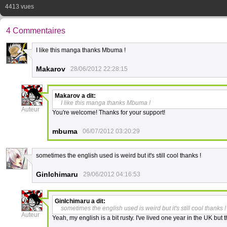
4413 vues
4 Commentaires
I like this manga thanks Mbuma !
1
Makarov
28/06/2012 22:28:15
Makarov
a dit:
23
I like this manga thanks Mbuma !
Auteur
You're welcome! Thanks for your support!
mbuma
06/07/2012 03:20:29
sometimes the english used is weird but it's still cool thanks !
1
GinIchimaru
29/06/2012 04:16:53
GinIchimaru
a dit:
23
sometimes the english used is weird but it's still cool thanks !
Auteur
Yeah, my english is a bit rusty. I've lived one year in the UK but