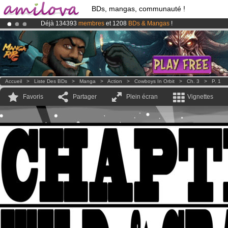
BDs, mangas, communauté !
Déjà 134393
membres
et 1208
BDs & Mangas
!
Abonnement premium: à partir de
3.95 euros
par mois !
Clique ici p
Le
Kickstarter Amilova est désormais lancé
!.
Accueil
>
Liste Des BDs
>
Manga
>
Action
>
Cowboys In Orbit
>
Ch. 3
>
P. 1
Favoris
Partager
Plein écran
Vignettes