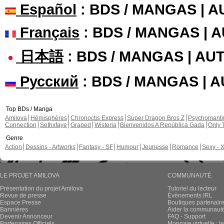
Español
: BDS / MANGAS | 
Français
: BDS / MANGAS | 
日本語
: BDS / MANGAS | A
Русский
: BDS / MANGAS | 
Top BDs / Manga
Amilova
Hémisphères
Chronoctis Express
Super Dragon Bros Z
Psychomant
Connection
Sethxfaye
Graped
Wisteria
Bienvenidos A República Gada
Only 
Genre
Action
Dessins - Artworks
Fantasy - SF
Humour
Jeunesse
Romance
Sexy - 
LE PROJET AMILOVA
COMMUNAUTÉ
Présentation du projet Amilova
Tutoriel du lecteur
Revue de presse
Évènements IRL
Espace Presse
Boutiques partenair
Bannières
Aider la communauté 
Devenir Annonceur
FAQ - Support
Partenaires Officiels
Monnaie virtuelle : l