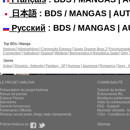
日本語
: BDS / MANGAS | A
Русский
: BDS / MANGAS | 
Top BDs / Manga
Amilova
Hémisphères
Chronoctis Express
Super Dragon Bros Z
Psychomant
Connection
Sethxfaye
Graped
Wisteria
Bienvenidos A República Gada
Only 
Genre
Action
Dessins - Artworks
Fantasy - SF
Humour
Jeunesse
Romance
Sexy - 
LE PROJET AMILOVA
COMMUNAUTÉ
Présentation du projet Amilova
Tutoriel du lecteur
Revue de presse
Évènements IRL
Espace Presse
Boutiques partenair
Bannières
Aider la communauté 
Devenir Annonceur
FAQ - Support
Partenaires Officiels
Monnaie virtuelle : l
Réseau social poker, blogs stats classements
CGU - Conditions d'ut
Follow Amilova on
Sitemap