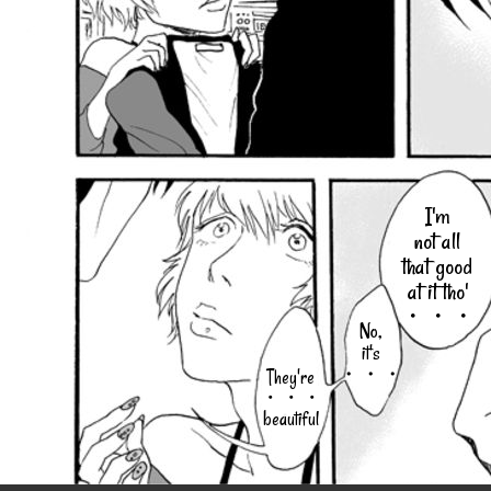
I'm
not all
that good
at it tho'
・・・
No,
it's
・・・
They're
・・・
beautiful