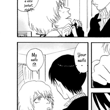
a nice
jacket,
right?
Your
My
nails
nails
!?!
・・・