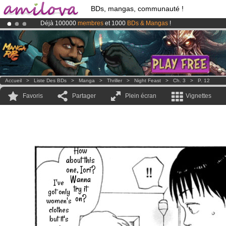
BDs, mangas, communauté !
Déjà 100000
membres
et 1000
BDs & Mangas
!
Abonnement premium: à partir de
3.95 euros
par mois !
Clique ici p
Le
Kickstarter Amilova est désormais lancé
!.
Accueil
>
Liste Des BDs
>
Manga
>
Thriller
>
Night Feast
>
Ch. 3
>
P. 12
Favoris
Partager
Plein écran
Vignettes
How
about this
one, Iori?
Wanna
I've
try it
got only
on?
women's
clothes
but it's