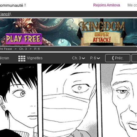
communauté !
Rejoins Amilova
Me co
 lancé
!.
95 euros
par mois !
Clique ici pour t'abonner
& Mangas
!
ght Feast
>
Ch. 3
>
P. 6
 écran
Vignettes
Ch. 3
P. 6
Préc.