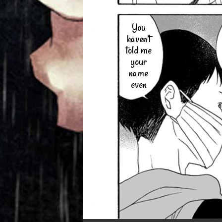
You
haven't
told me
your
name
even