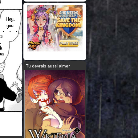
Hey,
you
・・・
ke
.
ok
ous
Tu devrais aussi aimer