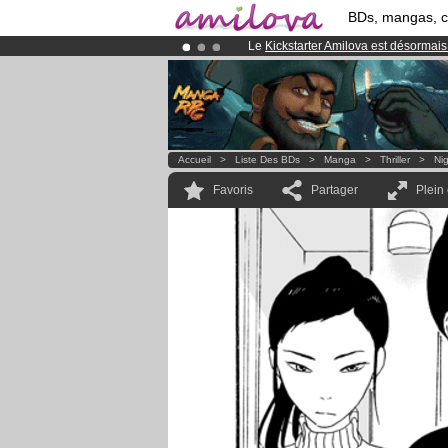
BDs, mangas, 
Le
Kickstarter Amilova est désormais
Abonnement premium: à partir de
3.
Déjà 100000
membres
et 1000
BDs 
Accueil
>
Liste Des BDs
>
Manga
>
Thriller
>
Ni
Favoris
Partager
Plein