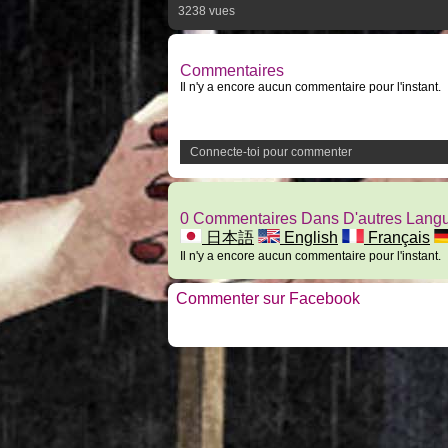
3238 vues
Commentaires
Il n'y a encore aucun commentaire pour l'instant.
Connecte-toi pour commenter
0 Commentaires Dans D'autres Lang
日本語
English
Français
Il n'y a encore aucun commentaire pour l'instant.
Commenter sur Facebook