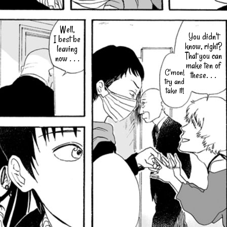
Well,
You didn't
I best be
know, right?
leaving
That you can
now . . .
make ten of
C'mon!
these. . .
try and
take it!