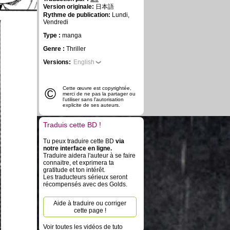
Version originale:
日本語
Rythme de publication:
Lundi,
Vendredi
Type :
manga
Genre :
Thriller
Versions:
English
©
Cette œuvre est copyrightée,
merci de ne pas la partager ou
l'utiliser sans l'autorisation
explicite de ses auteurs.
Traduis cette BD !
Tu peux traduire cette BD
via
notre interface en ligne.
Traduire aidera l'auteur à se faire
connaitre, et exprimera ta
gratitude et ton intérêt.
Les traducteurs sérieux seront
récompensés avec des Golds.
Aide à traduire ou corriger
cette page !
Voir toutes les vidéos de tuto