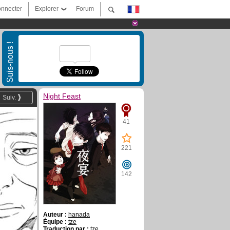
nnecter
Explorer
Forum
Suis-nous !
Night Feast
Suiv.
41
221
142
Auteur :
hanada
Équipe :
tze
Traduction par :
tze