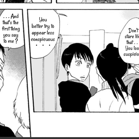
. . . And
You
that's the
better try to
first thing
Don't
appear less
you say
stare li
conspicuous
to me ?
that . . 
・・・
You lo
suspici