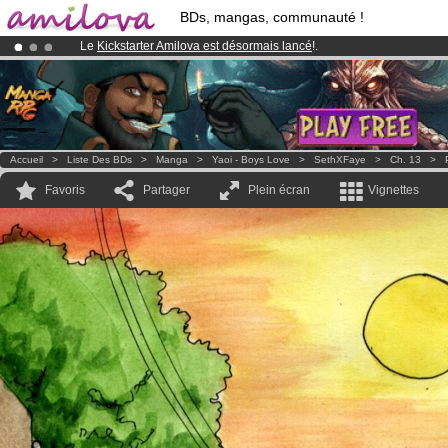
BDs, mangas, communauté !
Le
Kickstarter Amilova est désormais lancé
!.
Abonnement premium: à partir de
3.95 euros
par mois !
Clique ici p
Déjà 100000
membres
et 1000
BDs & Mangas
!
Accueil
>
Liste Des BDs
>
Manga
>
Yaoi - Boys Love
>
SethXFaye
>
Ch. 13
>
Favoris
Partager
Plein écran
Vignettes