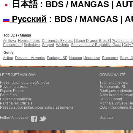
日本語
: BDS / MANGAS | A
Русский
: BDS / MANGAS | 
Top BDs / Manga
Amilova
Hémisphères
Chronoctis Express
Super Dragon Bros Z
Psychomant
Connection
Sethxfaye
Graped
Wisteria
Bienvenidos A República Gada
Only 
Genre
Action
Dessins - Artworks
Fantasy - SF
Humour
Jeunesse
Romance
Sexy - 
LE PROJET AMILOVA
COMMUNAUTÉ
Présentation du projet Amilova
Tutoriel du lecteur
Revue de presse
Évènements IRL
Espace Presse
Boutiques partenair
Bannières
Aider la communauté 
Devenir Annonceur
FAQ - Support
Partenaires Officiels
Monnaie virtuelle : l
Réseau social poker, blogs stats classements
CGU - Conditions d'ut
Follow Amilova on
Sitemap