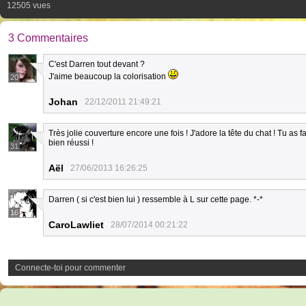
12505 vues
3 Commentaires
C'est Darren tout devant ?
J'aime beaucoup la colorisation
20
Johan
22/12/2011 21:49:21
Très jolie couverture encore une fois ! J'adore la tête du chat ! Tu as 
bien réussi !
31
Aël
27/06/2013 16:26:25
Darren ( si c'est bien lui ) ressemble à L sur cette page. *-*
16
CaroLawliet
28/07/2014 00:21:22
Connecte-toi pour commenter