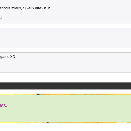
 encore mieux, tu veux dire? n_n
26
er game XD
ues.