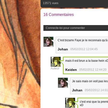
13571 vues
16 Commentaires
Connecte-toi pour commenter
C'est bizarre Faye je le reconnais qu'à
20
Johan
05/02/2012 12:04:45
mais il est brun a la base hein x
31
Auteur
Keiden
05/02/2012 12:44:20
Je sais mais on voit pas les
20
Johan
05/02/2012 14:01
c'est vrai que la premi
xD
31