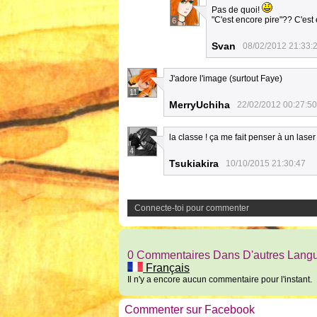
Pas de quoi!
"C'est encore pire"?? C'est
6
Svan
08/02/2012 21:33:
J'adore l'image (surtout Faye)
11
MerryUchiha
22/02/2012 00:27:50
la classe ! ça me fait penser à un las
4
Tsukiakira
10/10/2015 21:30:47
Connecte-toi pour commenter
0 Commentaires Dans D'autres Lang
Français
Il n'y a encore aucun commentaire pour l'instant.
Commenter sur Facebook