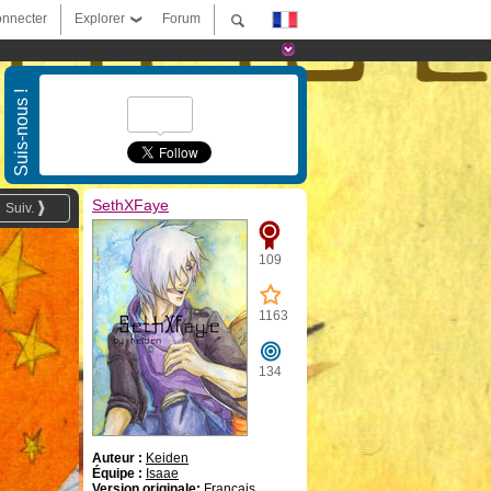
nnecter
Explorer
Forum
Suis-nous !
SethXFaye
Suiv.
109
1163
134
Auteur :
Keiden
Équipe :
Isaae
Version originale:
Français