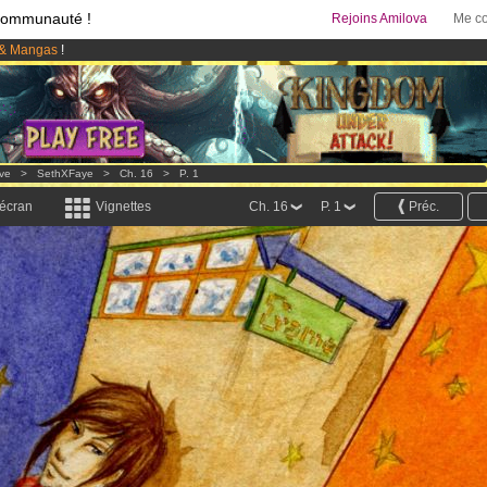
communauté !
Rejoins Amilova
Me co
& Mangas
!
 lancé
!.
95 euros
par mois !
Clique ici pour t'abonner
ove
>
SethXFaye
>
Ch. 16
>
P. 1
 écran
Vignettes
Ch. 16
P. 1
Préc.