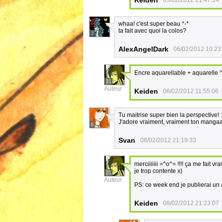
Keiden
05/02/2012 21:47:14
whaa! c'est super beau *-*
ta fait avec quoi la colos?
3
AlexAngelDark
06/02/2012 10:23
Encre aquarellable + aquarelle 
31
Auteur
Keiden
06/02/2012 11:55:06
Tu maitrise super bien la perspective! 
J'adore vraiment, vraiment ton mang
6
Svan
08/02/2012 21:19:33
merciiiiiii =^o^= !!!! ça me fait 
je trop contente x)
31
Auteur
PS: ce week end je publierai un a
Keiden
08/02/2012 21:23:07