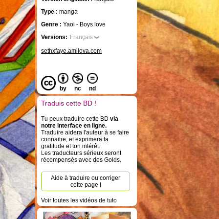
Type :
manga
Genre :
Yaoi - Boys love
Versions:
Français
sethxfaye.amilova.com
by
nc
nd
Traduis cette BD !
Tu peux traduire cette BD
via
notre interface en ligne.
Traduire aidera l'auteur à se faire
connaitre, et exprimera ta
gratitude et ton intérêt.
Les traducteurs sérieux seront
récompensés avec des Golds.
Aide à traduire ou corriger
cette page !
Voir toutes les vidéos de tuto