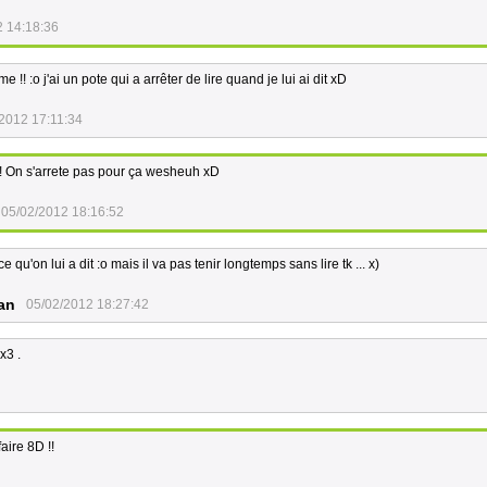
2 14:18:36
 !! :o j'ai un pote qui a arrêter de lire quand je lui ai dit xD
2012 17:11:34
!! On s'arrete pas pour ça wesheuh xD
05/02/2012 18:16:52
 ce qu'on lui a dit :o mais il va pas tenir longtemps sans lire tk ... x)
an
05/02/2012 18:27:42
x3 .
aire 8D !!