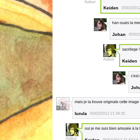
Auteur
Keiden
05/02/201
han ouais la meme
20
Johan
05/02/
sacrilege 
31
Auteur
Keiden
c'est
20
Joh
mais je la trouve originale cette image 
6
lurula
05/02/2012 21:36:35
oui je me suis bien amusée à la f
31
Auteur