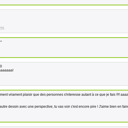
:55
^^
:0
aaaaaaaa!
vraiment vriament plaisir que des personnes s'interesse autant à ce que je fais !!!! a
utre dessin avec une perspective, tu vas voir c'est encore pire ! J'aime bien en fair