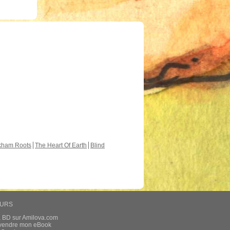
kham Roots
The Heart Of Earth
Blind
EURS
a BD sur Amilova.com
t vendre mon eBook