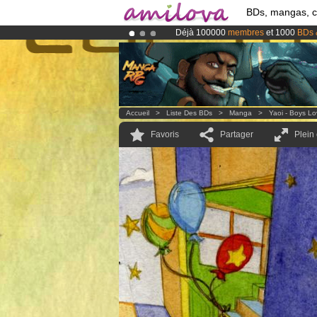
BDs, mangas, 
Déjà 100000
membres
et 1000
BDs 
Le
Kickstarter Amilova est désormais
Abonnement premium: à partir de
3.
Accueil
>
Liste Des BDs
>
Manga
>
Yaoi - Boys L
Favoris
Partager
Plein