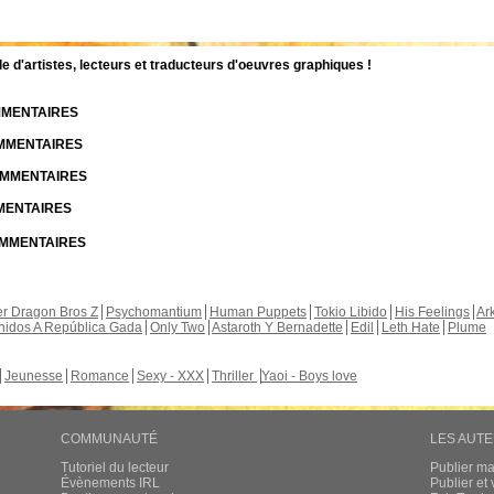
d'artistes, lecteurs et traducteurs d'oeuvres graphiques !
OMMENTAIRES
OMMENTAIRES
COMMENTAIRES
MMENTAIRES
COMMENTAIRES
r Dragon Bros Z
Psychomantium
Human Puppets
Tokio Libido
His Feelings
Ar
nidos A República Gada
Only Two
Astaroth Y Bernadette
Edil
Leth Hate
Plume
Jeunesse
Romance
Sexy - XXX
Thriller
Yaoi - Boys love
COMMUNAUTÉ
LES AUT
Tutoriel du lecteur
Publier m
Évènements IRL
Publier e