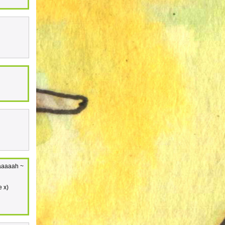
aaaaaaah ~
e x)