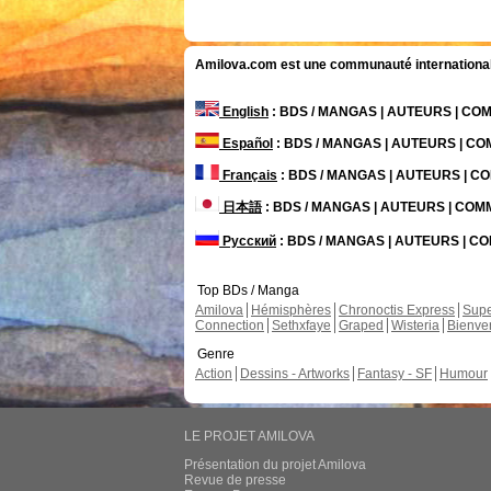
Amilova.com est une communauté internationale 
English
: BDS / MANGAS | AUTEURS | C
Español
: BDS / MANGAS | AUTEURS | C
Français
: BDS / MANGAS | AUTEURS | 
日本語
: BDS / MANGAS | AUTEURS | CO
Русский
: BDS / MANGAS | AUTEURS | 
Top BDs / Manga
Amilova
Hémisphères
Chronoctis Express
Supe
Connection
Sethxfaye
Graped
Wisteria
Bienve
Genre
Action
Dessins - Artworks
Fantasy - SF
Humour
LE PROJET AMILOVA
Présentation du projet Amilova
Revue de presse