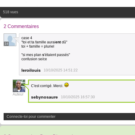
518 vues
2 Commentaires
case 4
"toi et ta famille aurai
ent
dû"
14
toi + famille = pluriel
"si mes plan
s
'étaient passés"
confusion se/ce
leroilouis
10/10/2025 14:51:22
C'est corrigé. Merci.
45
Auteur
sebynosaure
10/10/2025 16:57:30
Connecte-toi pour commenter