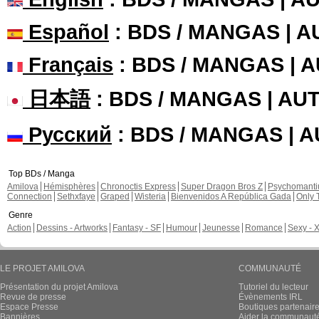
Español
: BDS / MANGAS | 
Français
: BDS / MANGAS | 
日本語
: BDS / MANGAS | A
Русский
: BDS / MANGAS | 
Top BDs / Manga
Amilova
Hémisphères
Chronoctis Express
Super Dragon Bros Z
Psychomant
Connection
Sethxfaye
Graped
Wisteria
Bienvenidos A República Gada
Only 
Genre
Action
Dessins - Artworks
Fantasy - SF
Humour
Jeunesse
Romance
Sexy - 
LE PROJET AMILOVA
COMMUNAUTÉ
Présentation du projet Amilova
Tutoriel du lecteur
Revue de presse
Évènements IRL
Espace Presse
Boutiques partenair
Bannières
Aider la communauté 