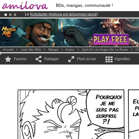
BDs, mangas, communauté !
Le
Kickstarter Amilova est désormais lancé
!.
Déjà 100000
membres
et 1000
BDs & Mangas
!
Abonnement premium: à partir de
3.95 euros
par mois !
Clique ici p
Accueil
>
Liste Des BDs
>
Manga
>
Action
>
Zack Et Les Anges De La Route
>
Ch
Favoris
Partager
Plein écran
Vignettes