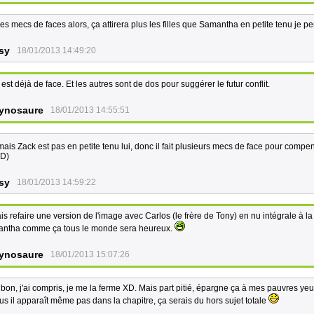
es mecs de faces alors, ça attirera plus les filles que Samantha en petite tenu je 
sy
18/01/2013 14:49:20
est déjà de face. Et les autres sont de dos pour suggérer le futur conflit.
ynosaure
18/01/2013 14:55:51
mais Zack est pas en petite tenu lui, donc il fait plusieurs mecs de face pour comp
D)
sy
18/01/2013 14:59:22
is refaire une version de l'image avec Carlos (le frère de Tony) en nu intégrale à l
ntha comme ça tous le monde sera heureux.
ynosaure
18/01/2013 15:07:26
 bon, j'ai compris, je me la ferme XD. Mais part pitié, épargne ça à mes pauvres yeux
us il apparaît même pas dans la chapitre, ça serais du hors sujet totale