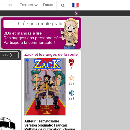
nnecter
Explorer
Forum
Crée un compte gratuit
BDs et mangas à lire
Des suggestions personnalisées !
Participe à la communauté !
Zack et les anges de la route
Suiv.
8
297
221
Auteur :
sebynosaure
Version originale:
Français
Rythme de publication:
chaque