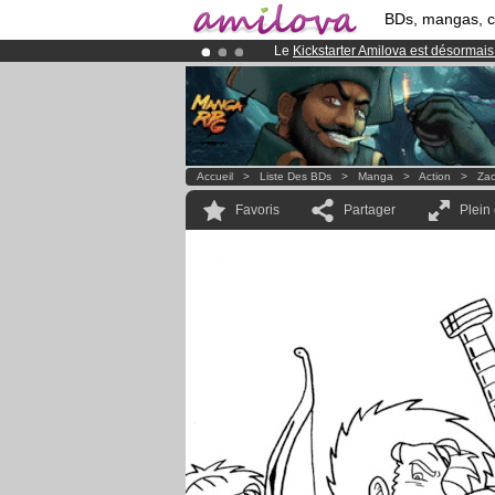
BDs, mangas, 
Le
Kickstarter Amilova est désormais
Abonnement premium: à partir de
3.
Déjà 134393
membres
et 1208
BDs 
Accueil
>
Liste Des BDs
>
Manga
>
Action
>
Zac
Favoris
Partager
Plein