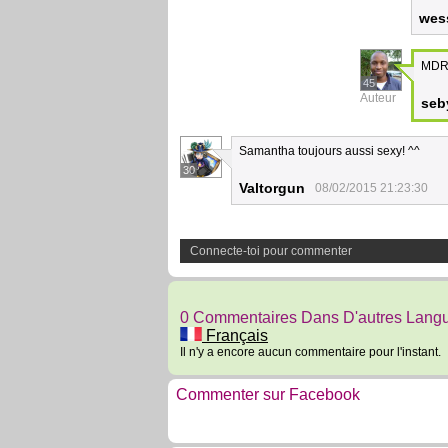
wes
MD
45
Auteur
seb
Samantha toujours aussi sexy! ^^
30
Valtorgun
08/02/2015 21:23:30
Connecte-toi pour commenter
0 Commentaires Dans D'autres Lang
Français
Il n'y a encore aucun commentaire pour l'instant.
Commenter sur Facebook