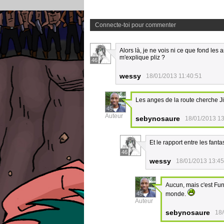
Connecte-toi pour commenter
Alors là, je ne vois ni ce que fond les 
m'explique pliz ?
46
wessy
18/01/2013 11:40:51
Les anges de la route cherche J
45
Auteur
sebynosaure
18/01/2013 13
Et le rapport entre les fan
46
wessy
18/01/2013 13:45
Aucun, mais c'est Fun 
45
monde.
Auteur
sebynosaure
18/