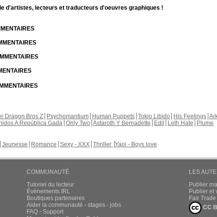
d'artistes, lecteurs et traducteurs d'oeuvres graphiques !
OMMENTAIRES
OMMENTAIRES
COMMENTAIRES
MMENTAIRES
COMMENTAIRES
r Dragon Bros Z
Psychomantium
Human Puppets
Tokio Libido
His Feelings
Ar
nidos A República Gada
Only Two
Astaroth Y Bernadette
Edil
Leth Hate
Plume
Jeunesse
Romance
Sexy - XXX
Thriller
Yaoi - Boys love
COMMUNAUTÉ
LES AUT
Tutoriel du lecteur
Publier m
Évènements IRL
Publier e
Boutiques partenaires
Fair Trad
Aider la communauté - stages - jobs
CC B
FAQ - Support