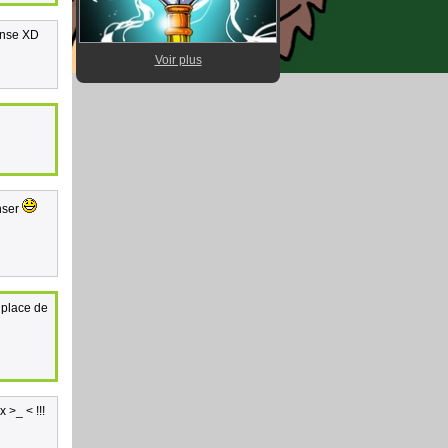
pense XD
Voir plus
enser
a place de
 >_ < !!!