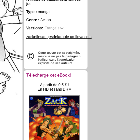
jour
Type :
manga
Genre :
Action
Versions:
Français
zacketlesangesdelaroute.amilova.com
©
Cette œuvre est copyrightée,
merci de ne pas la partager ou
l'utiliser sans l'autorisation
explicite de ses auteurs.
Télécharge cet eBook!
À partir de 0.5 € !
En HD et sans DRM