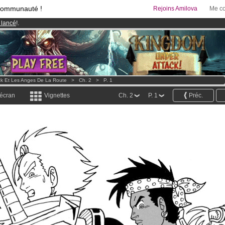
communauté !
Rejoins Amilova
Me co
 lancé
!.
95 euros
par mois !
Clique ici pour t'abonner
& Mangas
!
k Et Les Anges De La Route
>
Ch. 2
>
P. 1
 écran
Vignettes
Ch. 2
P. 1
Préc.