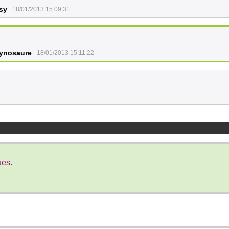
sy
18/01/2013 15:09:31
R
ynosaure
18/01/2013 15:11:22
ues.