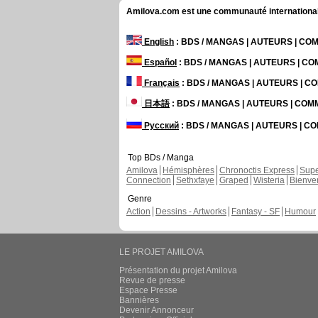
Amilova.com est une communauté internationale 
English
: BDS / MANGAS | AUTEURS | C
Español
: BDS / MANGAS | AUTEURS | C
Français
: BDS / MANGAS | AUTEURS | 
日本語
: BDS / MANGAS | AUTEURS | CO
Русский
: BDS / MANGAS | AUTEURS | 
Top BDs / Manga
Amilova
Hémisphères
Chronoctis Express
Supe
Connection
Sethxfaye
Graped
Wisteria
Bienve
Genre
Action
Dessins - Artworks
Fantasy - SF
Humour
LE PROJET AMILOVA
Présentation du projet Amilova
Revue de presse
Espace Presse
Bannières
Devenir Annonceur