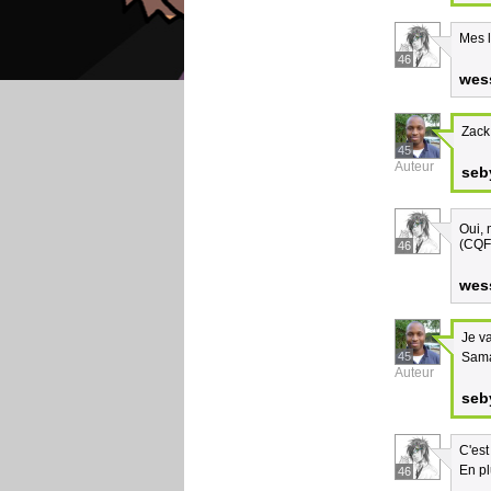
Mes l
46
wes
Zack 
45
Auteur
seb
Oui, 
(CQF
46
wes
Je va
45
Sama
Auteur
seb
C'est
En pl
46