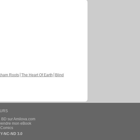
kham Roots
The Heart Of Earth
Blind
EURS
a BD sur Amilova.com
t vendre mon eBook
e Comics
Y-NC-ND 3.0