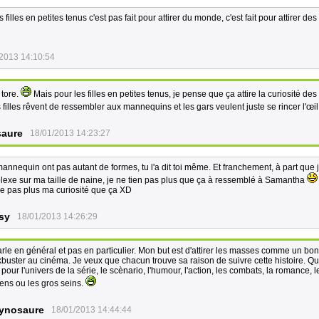
filles en petites tenus c'est pas fait pour attirer du monde, c'est fait pour attirer de
2013 14:10:54
 tore.
Mais pour les filles en petites tenus, je pense que ça attire la curiosité de
 filles rêvent de ressembler aux mannequins et les gars veulent juste se rincer l'œil
aure
18/01/2013 14:23:27
annequin ont pas autant de formes, tu l'a dit toi même. Et franchement, à part que 
exe sur ma taille de naine, je ne tien pas plus que ça à ressemblé à Samantha
ire pas plus ma curiosité que ça XD
sy
18/01/2013 14:26:29
rle en général et pas en particulier. Mon but est d'attirer les masses comme un bo
kbuster au cinéma. Je veux que chacun trouve sa raison de suivre cette histoire. Q
 pour l'univers de la série, le scènario, l'humour, l'action, les combats, la romance, l
ens ou les gros seins.
ynosaure
18/01/2013 14:44:44