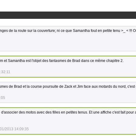
anges de la route sur la couverture; ni ce que Samantha fout en petite tenu >_ < !!! 
im et Samantha est l'objet des fantasmes de Brad dans ce même chapitre 2.
:32:11
tasmes de Brad et la course poursuite de Zack et Jim face aux motards du nord, c'est
:05
d'associer des motos avec des filles en petites tenus. Et une affiche c'est fait pour a
01/2013 14:09:35