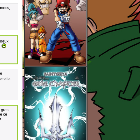
s mecs,
s deux
.
je
et elle
n gros
ue ce
e