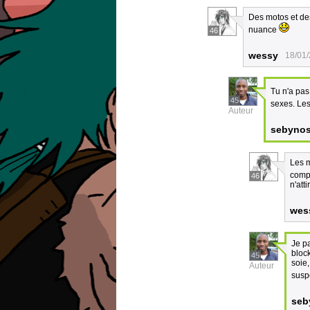
Des motos et des 
nuance
46
wessy
18/01/
Tu n'a pas
45
sexes. Les
Auteur
sebynos
Les m
compl
46
n'att
wes
Je pa
bloc
45
soie,
Auteur
susp
seb