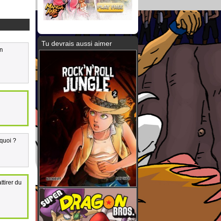
Tu devrais aussi aimer
On
 quoi ?
ttirer du