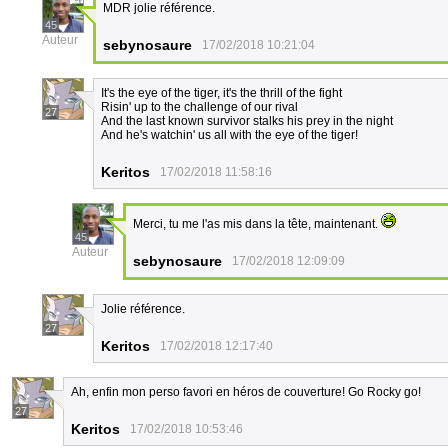
MDR jolie référence.
45
Auteur
sebynosaure
17/02/2018 10:21:04
It's the eye of the tiger, it's the thrill of the fight
Risin' up to the challenge of our rival
27
And the last known survivor stalks his prey in the night
And he's watchin' us all with the eye of the tiger!
Keritos
17/02/2018 11:58:16
Merci, tu me l'as mis dans la tête, maintenant.
45
Auteur
sebynosaure
17/02/2018 12:09:09
Jolie référence.
27
Keritos
17/02/2018 12:17:40
Ah, enfin mon perso favori en héros de couverture! Go Rocky go!
27
Keritos
17/02/2018 10:53:46