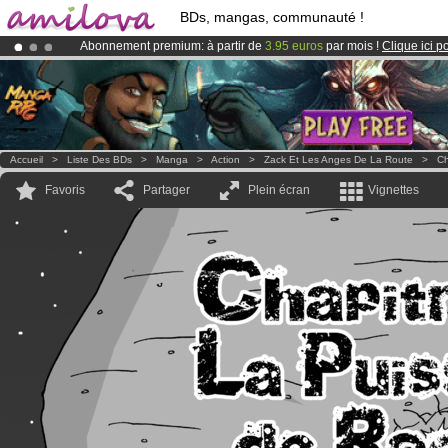
BDs, mangas, communauté !
Abonnement premium: à partir de
3.95 euros
par mois !
Clique ici p
Déjà 134393
membres
et 1208
BDs & Mangas
!
Le
Kickstarter Amilova est désormais lancé
!.
Accueil
>
Liste Des BDs
>
Manga
>
Action
>
Zack Et Les Anges De La Route
>
Ch
Favoris
Partager
Plein écran
Vignettes