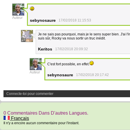
45
Auteur
sebynosaure
17/02/2018 11:15:53
Je ne sais pas pourquoi, mais je le sens super bien. J'ai l'
suis sûr, Rocky va nous sortir un truc inédit.
27
Keritos
17/02/2018 20:09:32
C'est fort possible, en effet.
45
Auteur
sebynosaure
17/02/2018 20:17:42
Connecte-toi pour commenter
0 Commentaires Dans D'autres Langues.
Français
Il n'y a encore aucun commentaire pour l'instant.