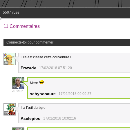
5507 vues
11 Commentaires
Connecte-toi pour commenter
Elle est classe cette couverture !
36
Erazade
17/02/2018 07:51:20
Merci.
45
Auteur
sebynosaure
17/02/2018 09:09:27
Il a l’œil du tigre
33
Asclepios
17/02/2018 10:02:16