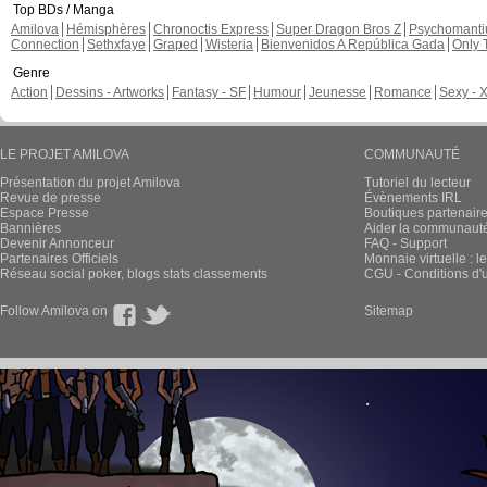
Top BDs / Manga
Amilova
Hémisphères
Chronoctis Express
Super Dragon Bros Z
Psychomant
Connection
Sethxfaye
Graped
Wisteria
Bienvenidos A República Gada
Only 
Genre
Action
Dessins - Artworks
Fantasy - SF
Humour
Jeunesse
Romance
Sexy - 
LE PROJET AMILOVA
COMMUNAUTÉ
Présentation du projet Amilova
Tutoriel du lecteur
Revue de presse
Évènements IRL
Espace Presse
Boutiques partenair
Bannières
Aider la communauté 
Devenir Annonceur
FAQ - Support
Partenaires Officiels
Monnaie virtuelle : l
Réseau social poker, blogs stats classements
CGU - Conditions d'ut
Follow Amilova on
Sitemap