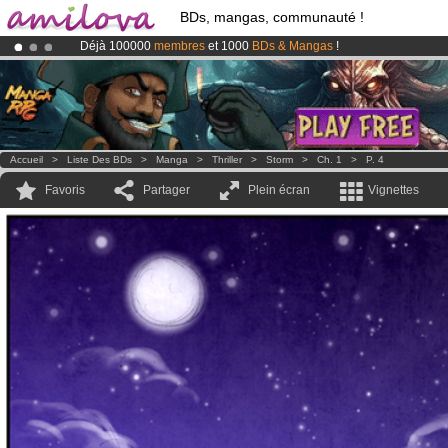
BDs, mangas, communauté !
Déjà 100000
membres
et 1000
BDs & Mangas
!
Le
Kickstarter Amilova est désormais lancé
!.
Abonnement premium: à partir de
3.95 euros
par mois !
Clique ici p
Accueil
>
Liste Des BDs
>
Manga
>
Thriller
>
Storm
>
Ch. 1
>
P. 4
Favoris
Partager
Plein écran
Vignettes