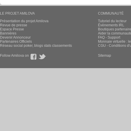
LE PROJET AMILOVA
COMMUNAUTÉ
Présentation du projet Amilova
Tutoriel du lecteur
Revue de presse
Évènements IRL
Espace Presse
Boutiques partenair
Bannières
Aider la communauté 
Devenir Annonceur
FAQ - Support
Partenaires Officiels
Monnaie virtuelle : l
Réseau social poker, blogs stats classements
CGU - Conditions d'ut
Follow Amilova on
Sitemap