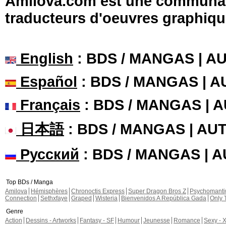
Amilova.com est une communauté
traducteurs d'oeuvres graphiqu
English
: BDS / MANGAS | 
Español
: BDS / MANGAS | 
Français
: BDS / MANGAS | 
日本語
: BDS / MANGAS | A
Русский
: BDS / MANGAS | 
Top BDs / Manga
Amilova
Hémisphères
Chronoctis Express
Super Dragon Bros Z
Psychomant
Connection
Sethxfaye
Graped
Wisteria
Bienvenidos A República Gada
Only 
Genre
Action
Dessins - Artworks
Fantasy - SF
Humour
Jeunesse
Romance
Sexy - 