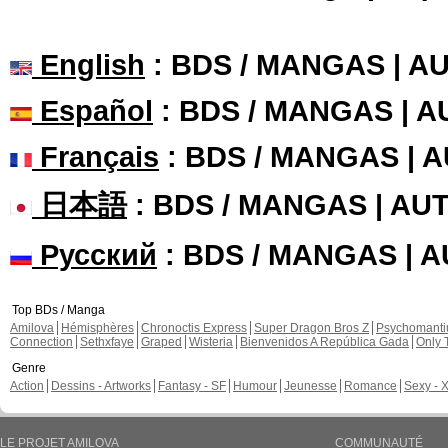
English
: BDS / MANGAS | 
Español
: BDS / MANGAS | 
Français
: BDS / MANGAS | 
日本語
: BDS / MANGAS | A
Русский
: BDS / MANGAS | 
Top BDs / Manga
Amilova
Hémisphères
Chronoctis Express
Super Dragon Bros Z
Psychomant
Connection
Sethxfaye
Graped
Wisteria
Bienvenidos A República Gada
Only 
Genre
Action
Dessins - Artworks
Fantasy - SF
Humour
Jeunesse
Romance
Sexy - 
LE PROJET AMILOVA
COMMUNAUTÉ