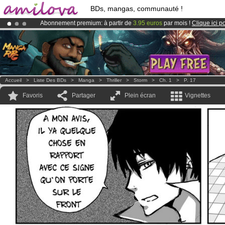
BDs, mangas, communauté !
Abonnement premium: à partir de
3.95 euros
par mois !
Clique ici p
Le
Kickstarter Amilova est désormais lancé
!.
Déjà 134393
membres
et 1208
BDs & Mangas
!
Accueil
>
Liste Des BDs
>
Manga
>
Thriller
>
Storm
>
Ch. 1
>
P. 17
Favoris
Partager
Plein écran
Vignettes