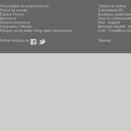
Présentation du projet Amilova
Tutoriel du lecteur
Revue de presse
Évènements IRL
Espace Presse
Boutiques partenair
Bannières
Aider la communauté 
Devenir Annonceur
FAQ - Support
Partenaires Officiels
Monnaie virtuelle : l
Réseau social poker, blogs stats classements
CGU - Conditions d'ut
Follow Amilova on
Sitemap