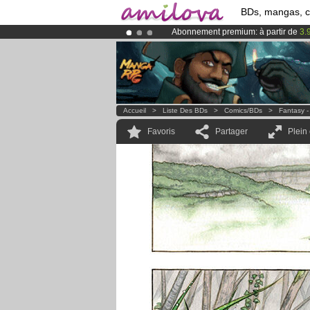
BDs, mangas, 
Abonnement premium: à partir de
3.
Le
Kickstarter Amilova est désormais
Déjà 134393
membres
et 1208
BDs 
Accueil
>
Liste Des BDs
>
Comics/BDs
>
Fantasy -
Favoris
Partager
Plein