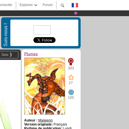
nnecter
Explorer
Forum
Suis-nous !
Plumes
Suiv.
303
27
100
Auteur :
Maïwenn
Version originale:
Français
Rythme de publication:
Lundi