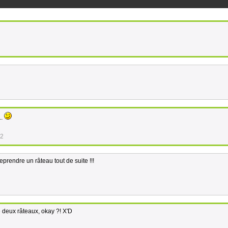
..
22
prendre un râteau tout de suite !!!
e deux râteaux, okay ?! X'D