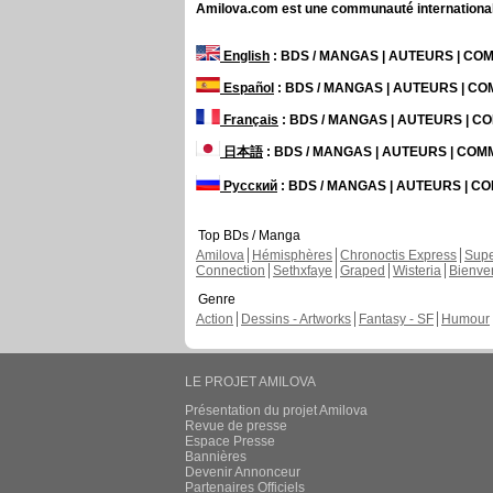
Amilova.com est une communauté internationale 
English
: BDS / MANGAS | AUTEURS | C
Español
: BDS / MANGAS | AUTEURS | C
Français
: BDS / MANGAS | AUTEURS | 
日本語
: BDS / MANGAS | AUTEURS | CO
Русский
: BDS / MANGAS | AUTEURS | 
Top BDs / Manga
Amilova
Hémisphères
Chronoctis Express
Supe
Connection
Sethxfaye
Graped
Wisteria
Bienve
Genre
Action
Dessins - Artworks
Fantasy - SF
Humour
LE PROJET AMILOVA
Présentation du projet Amilova
Revue de presse
Espace Presse
Bannières
Devenir Annonceur
Partenaires Officiels