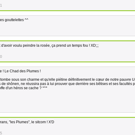
31
les gouttelettes ^^
d'avoir voulu peindre la rosée, ça prend un temps fou ! XD;;;
00
me ! Le Chad des Plumes !
ombe sous son charme et qu'elle piétine définitivement le cœur de notre pauvre 
os de shônen, ne réussira pas à lui prouver que derrière ses bêtises et ses facultés 
toffe d'un héros se cache ? *^*
ans, "les Plumes", le sitcom ! X'D
45