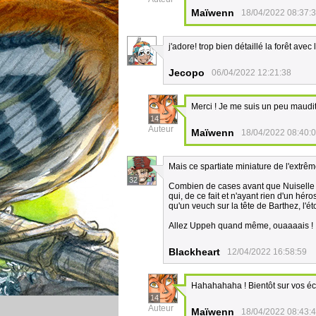
Maïwenn
18/04/2022 08:37:
j'adore! trop bien détaillé la forêt avec 
4
Jecopo
06/04/2022 12:21:38
Merci ! Je me suis un peu maudit 
14
Auteur
Maïwenn
18/04/2022 08:40:
Mais ce spartiate miniature de l'extrê
32
Combien de cases avant que Nuiselle t
qui, de ce fait et n'ayant rien d'un hér
qu'un veuch sur la tête de Barthez, l'é
Allez Uppeh quand même, ouaaaais !
Blackheart
12/04/2022 16:58:59
Hahahahaha ! Bientôt sur vos écr
14
Auteur
Maïwenn
18/04/2022 08:43: