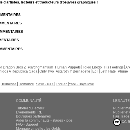
d'artistes, lecteurs et traducteurs d'oeuvres graphiques !
OMMENTAIRES
OMMENTAIRES
COMMENTAIRES
MMENTAIRES
COMMENTAIRES
r Dragon Bros Z
Psychomantium
Human Puppets
Tokio Libido
His Feelings
Ar
nidos A República Gada
Only Two
Astaroth Y Bernadette
Edil
Leth Hate
Plume
Jeunesse
Romance
Sexy - XXX
Thriller
Yaoi - Boys love
COMMUNAUTÉ
LES AUT
Tutoriel du lecteur
Publier m
Évènements IRL
Publier e
Boutiques partenaires
Fair Trad
Aider la communauté - stages - jobs
CC B
FAQ - Support
Monnaie virtuelle : les Golds