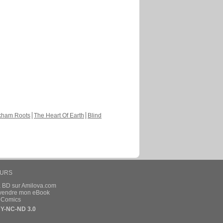
kham Roots
The Heart Of Earth
Blind
EURS
a BD sur Amilova.com
t vendre mon eBook
e Comics
Y-NC-ND 3.0