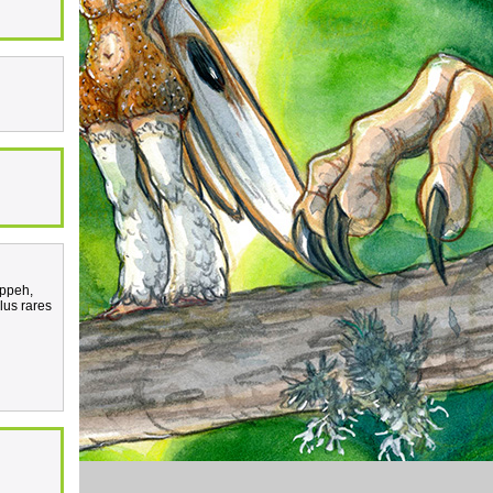
Uppeh,
plus rares