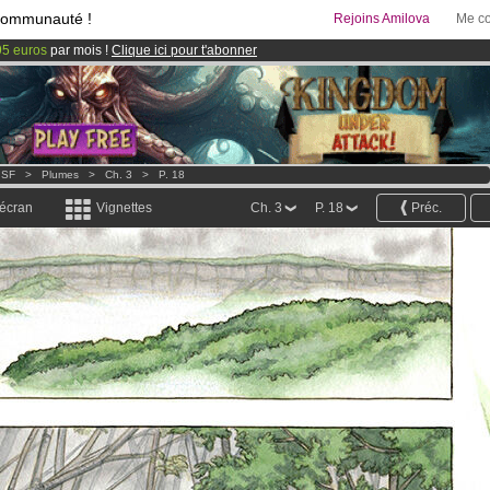
communauté !
Rejoins Amilova
Me co
95 euros
par mois !
Clique ici pour t'abonner
 lancé
!.
& Mangas
!
 SF
>
Plumes
>
Ch. 3
>
P. 18
 écran
Vignettes
Ch. 3
P. 18
Préc.