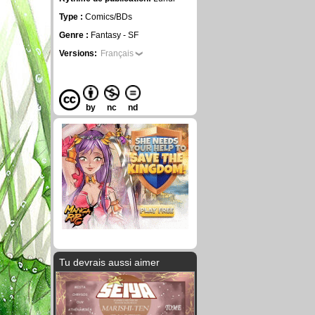
Type :
Comics/BDs
Genre :
Fantasy - SF
Versions:
Français
by
nc
nd
Tu devrais aussi aimer