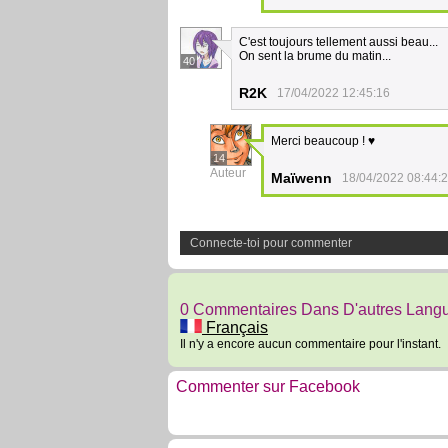
C'est toujours tellement aussi beau...
On sent la brume du matin...
40
R2K
17/04/2022 12:45:16
Merci beaucoup ! ♥
14
Auteur
Maïwenn
18/04/2022 08:44:
Connecte-toi pour commenter
0 Commentaires Dans D'autres Lang
Français
Il n'y a encore aucun commentaire pour l'instant.
Commenter sur Facebook