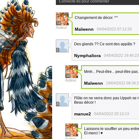
Connecte-toi pour commenter
Changement de décor. ^^
14
Auteur
Maïwenn
04/04/2022 07:12:25
Des glands ?? Ce sont des appâts ?
1
Nymphaliora
04/04/2022 19:46:23
Mmh... Peut-être... peut-être pas.
14
Auteur
Maïwenn
18/04/2022 08:36:
Flûte on ne verra donc pas Uppeh se re
Beau décor !
4
manue2
04/04/2022 20:13:13
Laissons-le souffler un peu entr
Et merci ! ♥
14
Auteur