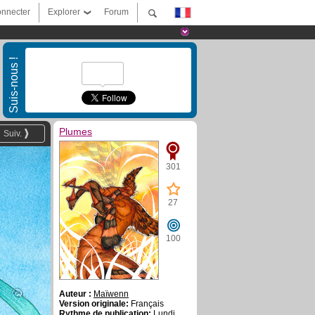
nnecter
Explorer
Forum
Suis-nous !
Plumes
Suiv.
301
27
100
Auteur :
Maïwenn
Version originale:
Français
Rythme de publication:
Lundi