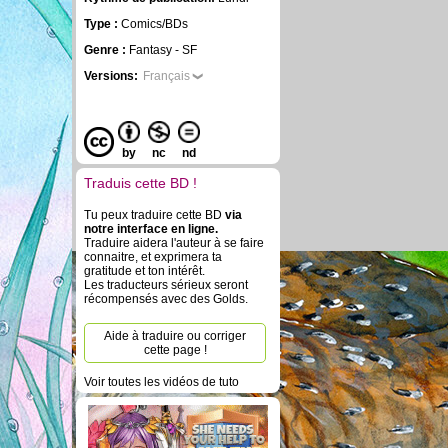
Type :
Comics/BDs
Genre :
Fantasy - SF
Versions:
Français
by
nc
nd
Traduis cette BD !
Tu peux traduire cette BD
via
notre interface en ligne.
Traduire aidera l'auteur à se faire
connaitre, et exprimera ta
gratitude et ton intérêt.
Les traducteurs sérieux seront
récompensés avec des Golds.
Aide à traduire ou corriger
cette page !
Voir toutes les vidéos de tuto