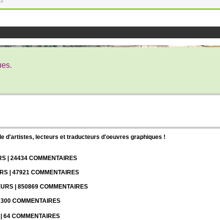
13
ues.
d'artistes, lecteurs et traducteurs d'oeuvres graphiques !
URS | 24434 COMMENTAIRES
URS | 47921 COMMENTAIRES
TEURS | 850869 COMMENTAIRES
 | 300 COMMENTAIRES
S | 64 COMMENTAIRES