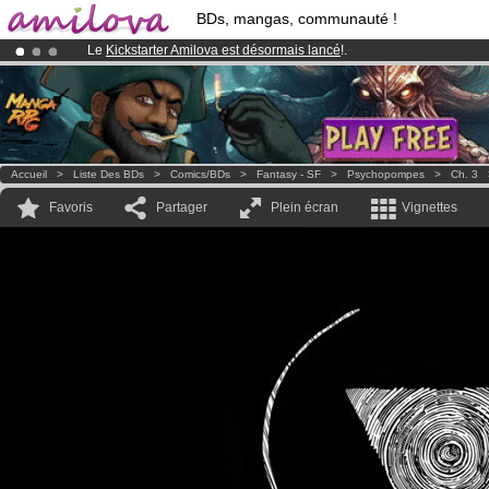
BDs, mangas, communauté !
Le
Kickstarter Amilova est désormais lancé
!.
Abonnement premium: à partir de
3.95 euros
par mois !
Clique ici p
Déjà 100000
membres
et 1000
BDs & Mangas
!
Accueil
>
Liste Des BDs
>
Comics/BDs
>
Fantasy - SF
>
Psychopompes
>
Ch. 3
Favoris
Partager
Plein écran
Vignettes