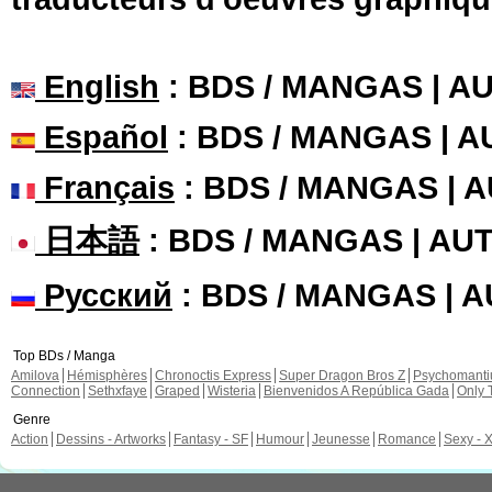
English
: BDS / MANGAS | 
Español
: BDS / MANGAS | 
Français
: BDS / MANGAS | 
日本語
: BDS / MANGAS | A
Русский
: BDS / MANGAS | 
Top BDs / Manga
Amilova
Hémisphères
Chronoctis Express
Super Dragon Bros Z
Psychomant
Connection
Sethxfaye
Graped
Wisteria
Bienvenidos A República Gada
Only 
Genre
Action
Dessins - Artworks
Fantasy - SF
Humour
Jeunesse
Romance
Sexy - 