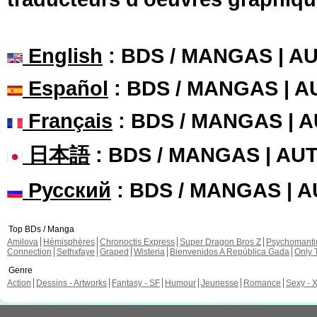
English
: BDS / MANGAS | 
Español
: BDS / MANGAS | 
Français
: BDS / MANGAS | 
日本語
: BDS / MANGAS | A
Русский
: BDS / MANGAS | 
Top BDs / Manga
Amilova
Hémisphères
Chronoctis Express
Super Dragon Bros Z
Psychomant
Connection
Sethxfaye
Graped
Wisteria
Bienvenidos A República Gada
Only 
Genre
Action
Dessins - Artworks
Fantasy - SF
Humour
Jeunesse
Romance
Sexy - 