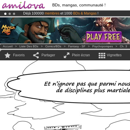
BDs, mangas, communauté !
Déjà 100000
membres
et 1000
BDs & Mangas
!
Le
Kickstarter Amilova est désormais lancé
!.
Abonnement premium: à partir de
3.95 euros
par mois !
Clique ici p
Accueil
>
Liste Des BDs
>
Comics/BDs
>
Fantasy - SF
>
Psychopompes
>
Ch. 3
Favoris
Partager
Plein écran
Vignettes