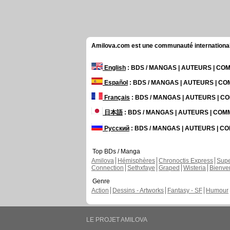
Amilova.com est une communauté internationale 
English
: BDS / MANGAS | AUTEURS | C
Español
: BDS / MANGAS | AUTEURS | C
Français
: BDS / MANGAS | AUTEURS | 
日本語
: BDS / MANGAS | AUTEURS | CO
Русский
: BDS / MANGAS | AUTEURS | 
Top BDs / Manga
Amilova
Hémisphères
Chronoctis Express
Supe
Connection
Sethxfaye
Graped
Wisteria
Bienve
Genre
Action
Dessins - Artworks
Fantasy - SF
Humour
LE PROJET AMILOVA