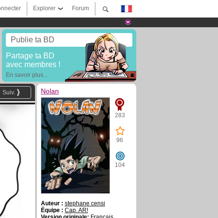
nnecter
Explorer
Forum
Publie ta BD
Partage ta BD
avec membres !
En savoir plus...
Nolan
Suiv.
283
96
104
Auteur :
stephane censi
Équipe :
Cap. AR!
Version originale:
Français