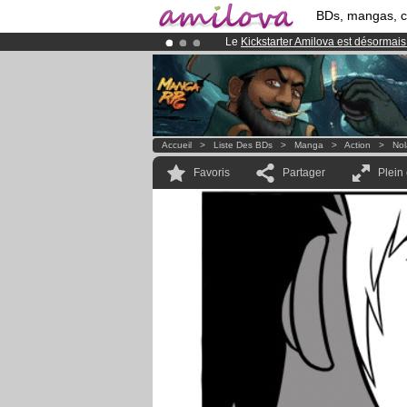
BDs, mangas, 
Le
Kickstarter Amilova est désormais
Déjà 100000
membres
et 1000
BDs 
Abonnement premium: à partir de
3.
Accueil
>
Liste Des BDs
>
Manga
>
Action
>
No
Favoris
Partager
Plein