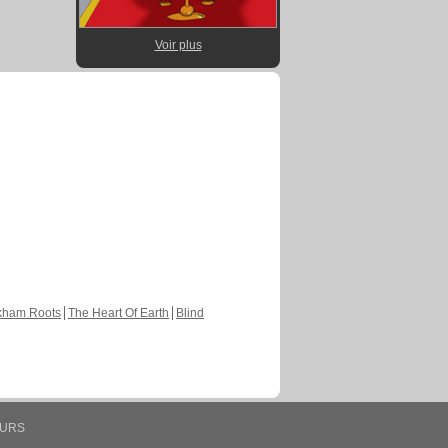
Voir plus
kham Roots
The Heart Of Earth
Blind
EURS