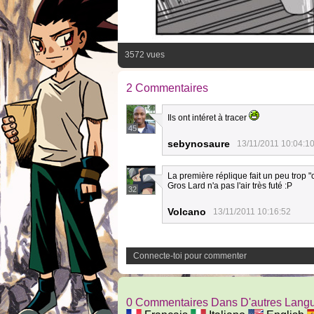
3572 vues
2 Commentaires
Ils ont intéret à tracer
45
sebynosaure
13/11/2011 10:04:1
La première réplique fait un peu trop 
Gros Lard n'a pas l'air très futé :P
32
Volcano
13/11/2011 10:16:52
Connecte-toi pour commenter
0 Commentaires Dans D'autres Lang