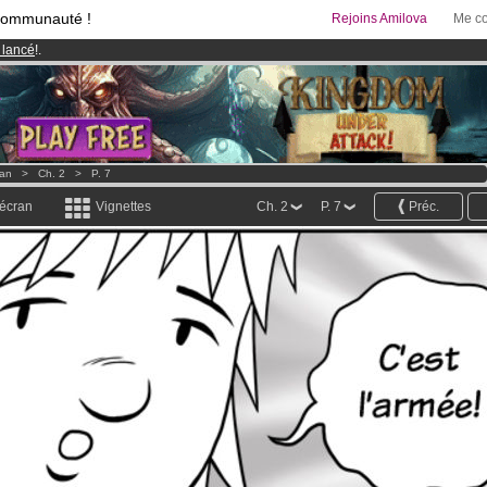
communauté !
Rejoins Amilova
Me co
 lancé
!.
& Mangas
!
95 euros
par mois !
Clique ici pour t'abonner
lan
>
Ch. 2
>
P. 7
 écran
Vignettes
Ch. 2
P. 7
Préc.