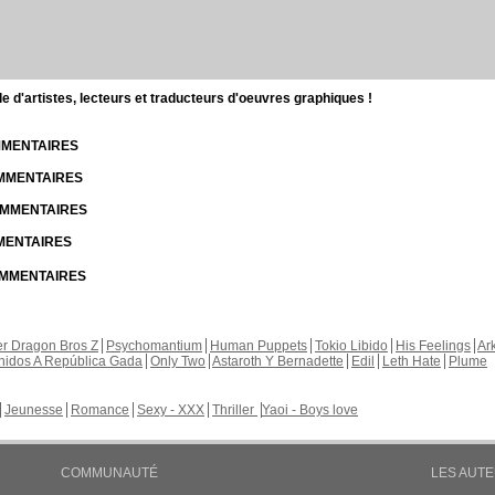
d'artistes, lecteurs et traducteurs d'oeuvres graphiques !
OMMENTAIRES
OMMENTAIRES
COMMENTAIRES
MMENTAIRES
COMMENTAIRES
r Dragon Bros Z
Psychomantium
Human Puppets
Tokio Libido
His Feelings
Ar
nidos A República Gada
Only Two
Astaroth Y Bernadette
Edil
Leth Hate
Plume
Jeunesse
Romance
Sexy - XXX
Thriller
Yaoi - Boys love
COMMUNAUTÉ
LES AUT