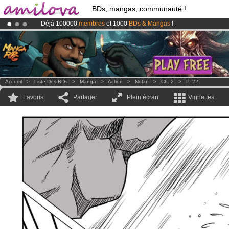
BDs, mangas, communauté !
Déjà 100000
membres
et 1000
BDs & Mangas
!
Abonnement premium: à partir de
3.95 euros
par mois !
Clique ici p
Le
Kickstarter Amilova est désormais lancé
!.
Accueil
>
Liste Des BDs
>
Manga
>
Action
>
Nolan
>
Ch. 2
>
P. 22
Favoris
Partager
Plein écran
Vignettes