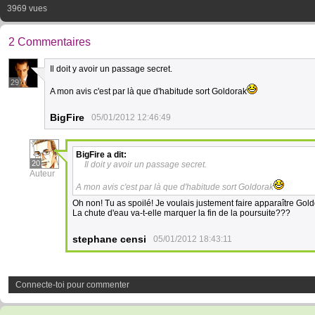
3969 vues
2 Commentaires
Il doit y avoir un passage secret.
29
A mon avis c'est par là que d'habitude sort Goldorak
BigFire
05/01/2012 12:46:49
BigFire
a dit:
20
Il doit y avoir un passage secret.
Auteur
A mon avis c'est par là que d'habitude sort Goldorak
Oh non! Tu as spoilé! Je voulais justement faire apparaître Gol
La chute d'eau va-t-elle marquer la fin de la poursuite???
stephane censi
05/01/2012 18:43:11
Connecte-toi pour commenter