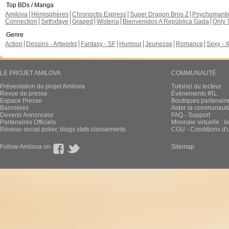
Top BDs / Manga
Amilova
Hémisphères
Chronoctis Express
Super Dragon Bros Z
Psychomant
Connection
Sethxfaye
Graped
Wisteria
Bienvenidos A República Gada
Only 
Genre
Action
Dessins - Artworks
Fantasy - SF
Humour
Jeunesse
Romance
Sexy - 
LE PROJET AMILOVA
COMMUNAUTÉ
Présentation du projet Amilova
Tutoriel du lecteur
Revue de presse
Évènements IRL
Espace Presse
Boutiques partenair
Bannières
Aider la communauté 
Devenir Annonceur
FAQ - Support
Partenaires Officiels
Monnaie virtuelle : l
Réseau social poker, blogs stats classements
CGU - Conditions d'ut
Follow Amilova on
Sitemap