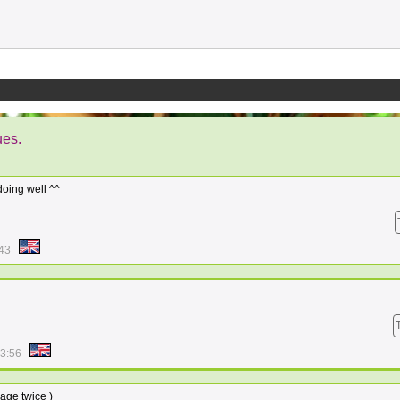
ues.
oing well ^^
:43
03:56
age twice )