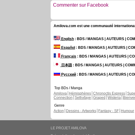
Commenter sur Facebook
Amilova.com est une communauté internationale 
English
: BDS / MANGAS | AUTEURS | C
Español
: BDS / MANGAS | AUTEURS | C
Français
: BDS / MANGAS | AUTEURS | 
日本語
: BDS / MANGAS | AUTEURS | CO
Русский
: BDS / MANGAS | AUTEURS | 
Top BDs / Manga
Amilova
Hémisphères
Chronoctis Express
Supe
Connection
Sethxfaye
Graped
Wisteria
Bienve
Genre
Action
Dessins - Artworks
Fantasy - SF
Humour
LE PROJET AMILOVA