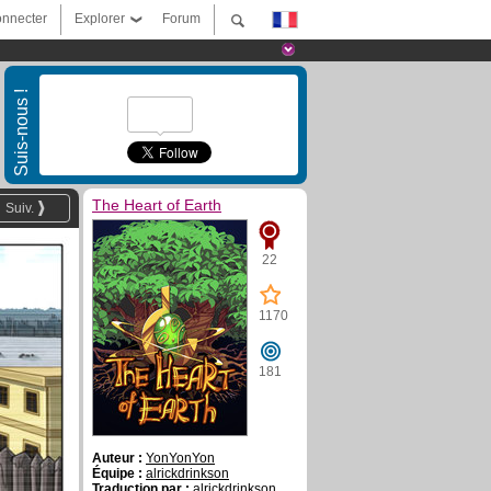
nnecter
Explorer
Forum
Suis-nous !
The Heart of Earth
Suiv.
22
1170
181
Auteur :
YonYonYon
Équipe :
alrickdrinkson
Traduction par :
alrickdrinkson