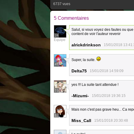
6737 vues
5 Commentaires
Salut, si vous voyez des fautes ou que
content de voir l'auteur revenir
24
Équipe
alrickdrinkson
15/01/2018 13:41
Super, la suite.
47
Delta75
15/01/2018 14:59:09
yes !!! La suite tant attendue !
15
-Mizumi-
15/01/2018 19:36:15
Mais non c'est pas grave heu... Ca rep
32
Miss_Call
15/01/2018 20:30:48