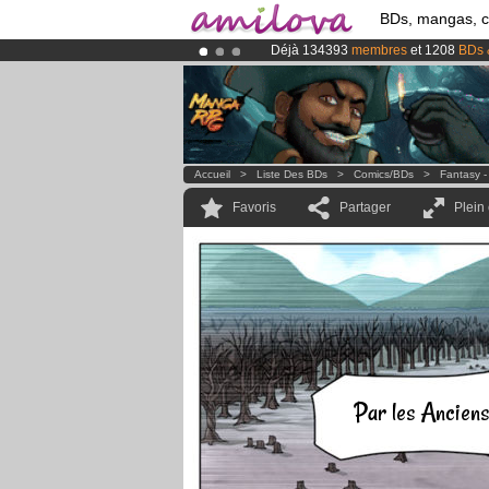
BDs, mangas, 
Déjà 134393
membres
et 1208
BDs 
Abonnement premium: à partir de
3.
Le
Kickstarter Amilova est désormais
Accueil
>
Liste Des BDs
>
Comics/BDs
>
Fantasy -
Favoris
Partager
Plein
Par les Anciens