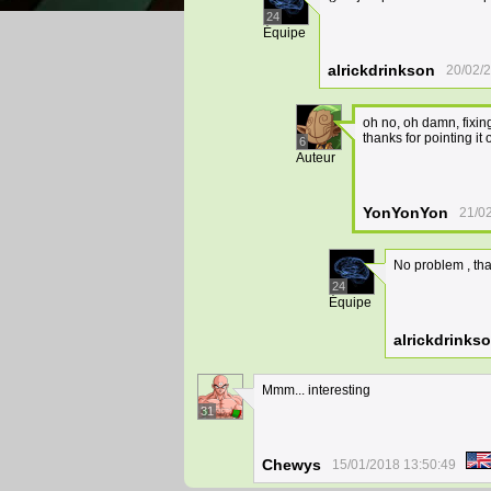
24
Équipe
alrickdrinkson
20/02/
oh no, oh damn, fixin
thanks for pointing it 
6
Auteur
YonYonYon
21/0
No problem , tha
24
Équipe
alrickdrinks
Mmm... interesting
31
Chewys
15/01/2018 13:50:49