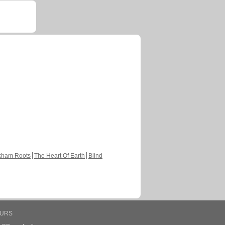
kham Roots
The Heart Of Earth
Blind
EURS