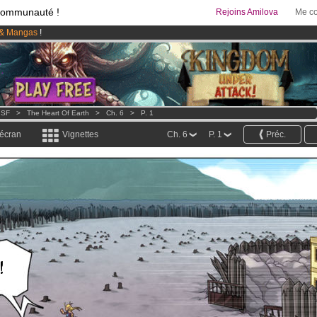
communauté !
Rejoins Amilova
Me co
& Mangas
!
95 euros
par mois !
Clique ici pour t'abonner
 lancé
!.
 SF
>
The Heart Of Earth
>
Ch. 6
>
P. 1
 écran
Vignettes
Ch. 6
P. 1
Préc.
!