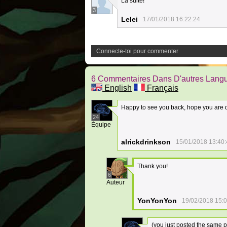
La suite!
3
Lelei
17/01/2018 16:22:24
Connecte-toi pour commenter
6 Commentaires Dans D'autres Lang
English
Français
Happy to see you back, hope you are d
24
Équipe
alrickdrinkson
15/01/2018 13:40
Thank you!
6
Auteur
YonYonYon
19/02/2018 15:
(you just posted the same p