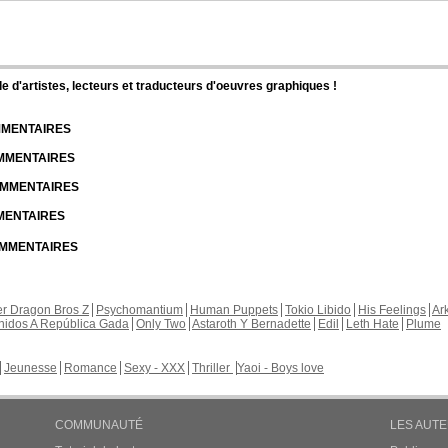
d'artistes, lecteurs et traducteurs d'oeuvres graphiques !
OMMENTAIRES
OMMENTAIRES
COMMENTAIRES
MMENTAIRES
COMMENTAIRES
r Dragon Bros Z
Psychomantium
Human Puppets
Tokio Libido
His Feelings
Ar
nidos A República Gada
Only Two
Astaroth Y Bernadette
Edil
Leth Hate
Plume
Jeunesse
Romance
Sexy - XXX
Thriller
Yaoi - Boys love
COMMUNAUTÉ
LES AUT