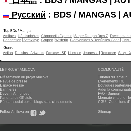
Русский
: BDS / MANGAS | 
Top BDs / Manga
Amilova
Hémisphères
Chronoctis Express
Super Dragon Bros Z
Psychomant
Connection
Sethxfaye
Graped
Wisteria
Bienvenidos A República Gada
Only 
Genre
Action
Dessins - Artworks
Fantasy - SF
Humour
Jeunesse
Romance
Sexy - 
LE PROJET AMILOVA
COMMUNAUTÉ
Présentation du projet Amilova
Tutoriel du lecteur
Revue de presse
Évènements IRL
Espace Presse
Boutiques partenair
Bannières
Aider la communauté 
Devenir Annonceur
FAQ - Support
Partenaires Officiels
Monnaie virtuelle : l
Réseau social poker, blogs stats classements
CGU - Conditions d'ut
Follow Amilova on
Sitemap