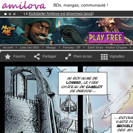
BDs, mangas, communauté !
Le
Kickstarter Amilova est désormais lancé
!.
Abonnement premium: à partir de
3.95 euros
par mois !
Clique ici p
Déjà 134393
membres
et 1208
BDs & Mangas
!
Accueil
>
Liste Des BDs
>
Manga
>
Fantasy - SF
>
Saint Seiya - Avalon Chapter
Favoris
Partager
Plein écran
Vignettes