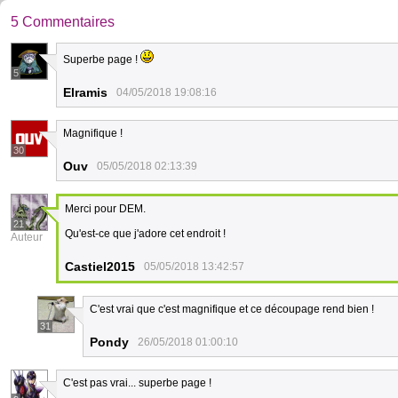
5 Commentaires
Superbe page !
5
Elramis
04/05/2018 19:08:16
Magnifique !
30
Ouv
05/05/2018 02:13:39
Merci pour DEM.
21
Qu'est-ce que j'adore cet endroit !
Auteur
Castiel2015
05/05/2018 13:42:57
C'est vrai que c'est magnifique et ce découpage rend bien !
31
Pondy
26/05/2018 01:00:10
C'est pas vrai... superbe page !