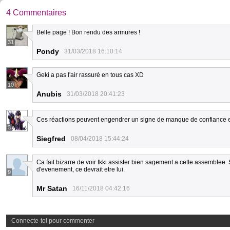
4 Commentaires
Belle page ! Bon rendu des armures !
31
Pondy
31/03/2018 16:10:14
Geki a pas l'air rassuré en tous cas XD
10
Anubis
31/03/2018 20:41:23
Ces réactions peuvent engendrer un signe de manque de confiance en
3
Siegfred
08/04/2018 15:44:24
Ca fait bizarre de voir Ikki assister bien sagement a cette assemblee. S
d'evenement, ce devrait etre lui.
9
Mr Satan
16/11/2018 04:42:16
Connecte-toi pour commenter