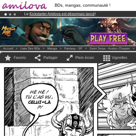
BDs, mangas, communauté !
Le
Kickstarter Amilova est désormais lancé
!.
Déjà 100000
membres
et 1000
BDs & Mangas
!
Abonnement premium: à partir de
3.95 euros
par mois !
Clique ici p
Accueil
>
Liste Des BDs
>
Manga
>
Fantasy - SF
>
Saint Seiya - Avalon Chapter
Favoris
Partager
Plein écran
Vignettes