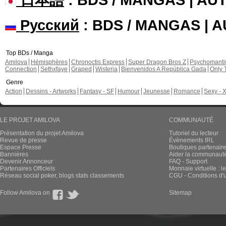
Русский
: BDS / MANGAS | 
Top BDs / Manga
Amilova
Hémisphères
Chronoctis Express
Super Dragon Bros Z
Psychomant
Connection
Sethxfaye
Graped
Wisteria
Bienvenidos A República Gada
Only 
Genre
Action
Dessins - Artworks
Fantasy - SF
Humour
Jeunesse
Romance
Sexy - 
LE PROJET AMILOVA
COMMUNAUTÉ
Présentation du projet Amilova
Tutoriel du lecteur
Revue de presse
Évènements IRL
Espace Presse
Boutiques partenair
Bannières
Aider la communauté 
Devenir Annonceur
FAQ - Support
Partenaires Officiels
Monnaie virtuelle : l
Réseau social poker, blogs stats classements
CGU - Conditions d'ut
Follow Amilova on
Sitemap