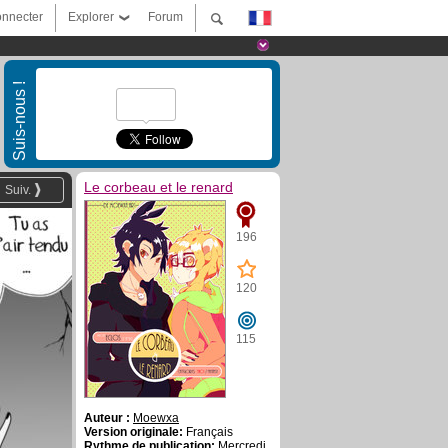
nnecter
Explorer
Forum
Suis-nous !
Le corbeau et le renard
Suiv.
196
120
115
Auteur :
Moewxa
Version originale:
Français
Rythme de publication:
Mercredi,