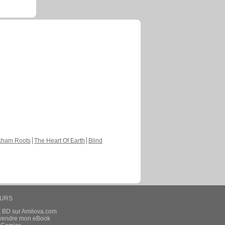
kham Roots
The Heart Of Earth
Blind
EURS
a BD sur Amilova.com
t vendre mon eBook