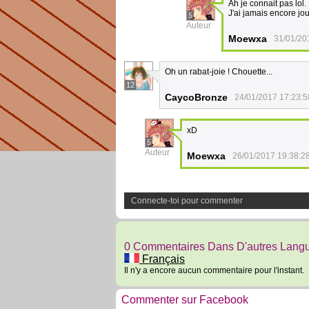
Ah je connait pas lol.
J'ai jamais encore jou
5
Auteur
Moewxa
31/01/20
Oh un rabat-joie ! Chouette...
12
CaycoBronze
24/01/2017 17:23:5
xD
5
Auteur
Moewxa
26/01/2017 19:38:2
Connecte-toi pour commenter
0 Commentaires Dans D'autres Lang
Français
Il n'y a encore aucun commentaire pour l'instant.
Commenter sur Facebook