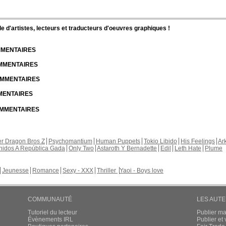
d'artistes, lecteurs et traducteurs d'oeuvres graphiques !
OMMENTAIRES
OMMENTAIRES
COMMENTAIRES
MMENTAIRES
COMMENTAIRES
r Dragon Bros Z
Psychomantium
Human Puppets
Tokio Libido
His Feelings
Ar
nidos A República Gada
Only Two
Astaroth Y Bernadette
Edil
Leth Hate
Plume
Jeunesse
Romance
Sexy - XXX
Thriller
Yaoi - Boys love
COMMUNAUTÉ
LES AUT
Tutoriel du lecteur
Publier m
Évènements IRL
Publier e