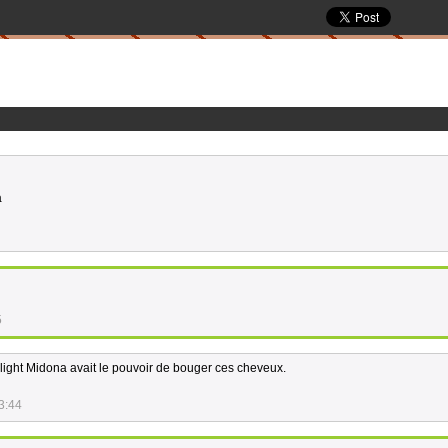
a
5
light Midona avait le pouvoir de bouger ces cheveux.
3:44