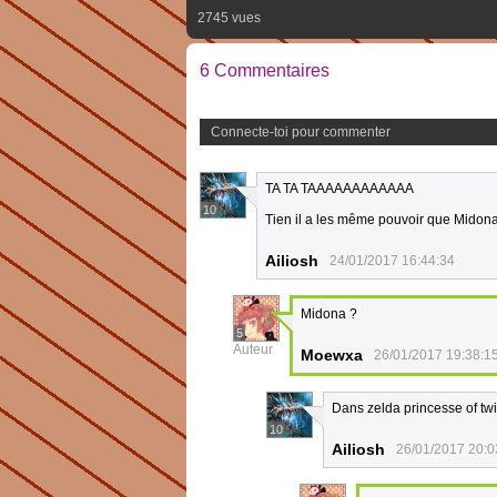
2745 vues
6 Commentaires
Connecte-toi pour commenter
TA TA TAAAAAAAAAAAA
10
Tien il a les même pouvoir que Midon
Ailiosh
24/01/2017 16:44:34
Midona ?
5
Auteur
Moewxa
26/01/2017 19:38:1
Dans zelda princesse of twi
10
Ailiosh
26/01/2017 20:0