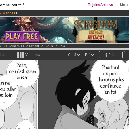
communauté !
Rejoins Amilova
Me co
& Mangas
!
95 euros
par mois !
Clique ici pour t'abonner
 lancé
!.
>
Le Corbeau Et Le Renard
>
Ch. 5
>
P. 4
 écran
Vignettes
Ch. 5
P. 4
Préc.