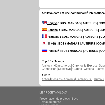
Amilova.com est une communauté internationale 
English
: BDS / MANGAS | AUTEURS | C
Español
: BDS / MANGAS | AUTEURS | C
Français
: BDS / MANGAS | AUTEURS | 
日本語
: BDS / MANGAS | AUTEURS | CO
Русский
: BDS / MANGAS | AUTEURS | 
Top BDs / Manga
Amilova
Hémisphères
Chronoctis Express
Supe
Connection
Sethxfaye
Graped
Wisteria
Bienve
Genre
Action
Dessins - Artworks
Fantasy - SF
Humour
LE PROJET AMILOVA
Présentation du projet Amilova
Revue de presse