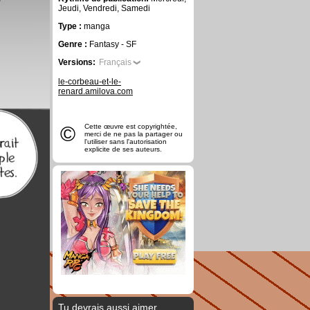
Jeudi, Vendredi, Samedi
Type :
manga
Genre :
Fantasy - SF
Versions:
Français
le-corbeau-et-le-
renard.amilova.com
©
Cette œuvre est copyrightée,
merci de ne pas la partager ou
l'utiliser sans l'autorisation
explicite de ses auteurs.
Tu devrais aussi aimer