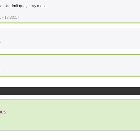
er, faudrait que je m'y mette.
17 12:33:17
8
8
ues.