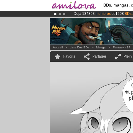
BDs, mangas, 
Déjà 134393
membres
et 1208
BDs 
Abonnement premium: à partir de
3.
Le
Kickstarter Amilova est désormais
Accueil
>
Liste Des BDs
>
Manga
>
Fantasy - SF
Favoris
Partager
Plein